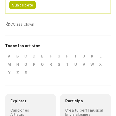
Suscríbete
C
Class Clown
Todos los artistas
A
B
C
D
E
F
G
H
I
J
K
L
M
N
O
P
Q
R
S
T
U
V
W
X
Y
Z
#
Explorar
Participa
Canciones
Crea tu perfil musical
Artistas
Envía álbumes