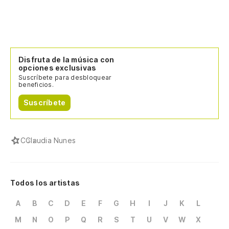
Disfruta de la música con
opciones exclusivas
Suscríbete para desbloquear
beneficios.
Suscríbete
C
Claudia Nunes
Todos los artistas
A
B
C
D
E
F
G
H
I
J
K
L
M
N
O
P
Q
R
S
T
U
V
W
X