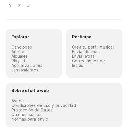
Y
Z
#
Explorar
Participa
Canciones
Crea tu perfil musical
Artistas
Envía álbumes
Álbumes
Envía letras
Playlists
Correcciones de
Actualizaciones
letras
Lanzamientos
Sobre el sitio web
Ayuda
Condiciones de uso y privacidad
Protección de Datos
Quiénes somos
Normas para envío