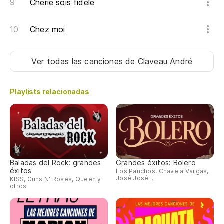
Chérie sois fidèle
Da
Chez moi
Pa
Ver todas las canciones
de Claveau André
La
Playlists relacionadas
Le
Y 
Et
Baladas del Rock: grandes
Grandes éxitos: Bolero
éxitos
Los Panchos, Chavela Vargas,
{a
José José...
KISS, Guns N' Roses, Queen y
otros
La