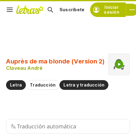
Iniciar
Suscríbete
sesión
Copiar fragmento
Copiar toda la letra
Auprès de ma blonde (Version 2)
Practicar la pronunciación de
Claveau André
Comentar sobre este fragmento
Letra
Traducción
Letra y traducción
Traducción automática