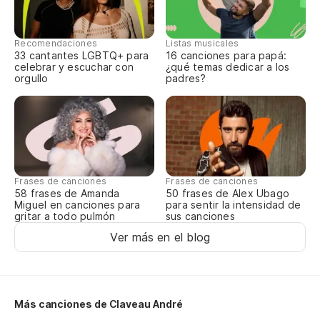
Es
Recomendaciones
Listas musicales
33 cantantes LGBTQ+ para
16 canciones para papá:
Lo
celebrar y escuchar con
¿qué temas dedicar a los
orgullo
padres?
Le
¿Q
Pa
Frases de canciones
Frases de canciones
58 frases de Amanda
50 frases de Alex Ubago
Miguel en canciones para
para sentir la intensidad de
gritar a todo pulmón
sus canciones
{a
Ver más en el blog
¿Q
Más canciones de Claveau André
Pa