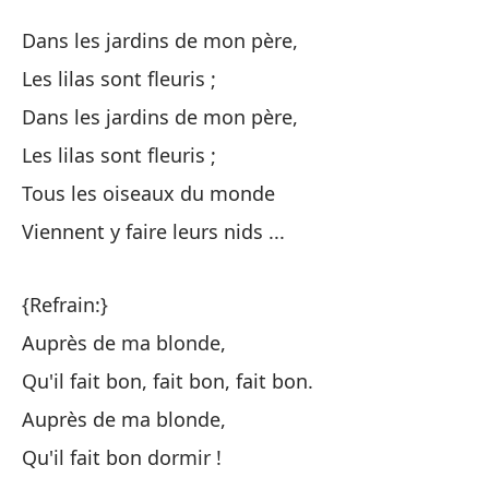
Ce
Dans les jardins de mon père,
Au
Les lilas sont fleuris ;
Dans les jardins de mon père,
En
Les lilas sont fleuris ;
Da
Tous les oiseaux du monde
Lo
Viennent y faire leurs nids ...
En
{Refrain:}
Da
Auprès de ma blonde,
Lo
Qu'il fait bon, fait bon, fait bon.
Auprès de ma blonde,
To
Qu'il fait bon dormir !
To