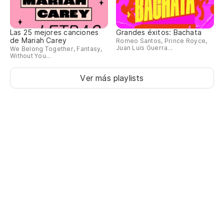
Le
Las 25 mejores canciones
Grandes éxitos: Bachata
Y 
de Mariah Carey
Romeo Santos, Prince Royce,
Juan Luis Guerra...
We Belong Together, Fantasy,
Et
Without You...
La
Ver más playlists
Le
Y 
Et
Y 
Pa