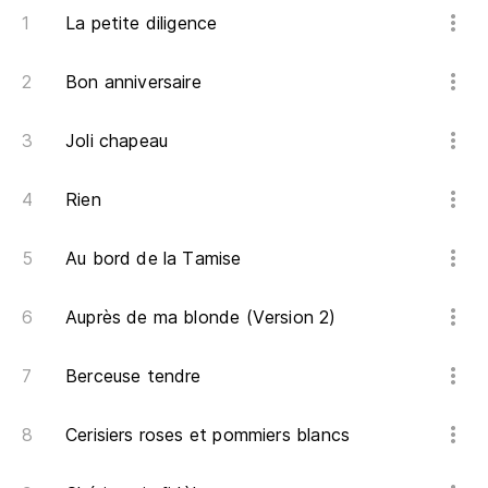
La petite diligence
¿Q
Bon anniversaire
Pa
Joli chapeau
Da
Rien
Pa
Au bord de la Tamise
Auprès de ma blonde (Version 2)
{a
Berceuse tendre
Da
Cerisiers roses et pommiers blancs
Pa