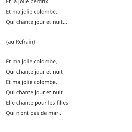
Et la jolie perdrix
To
Et ma jolie colombe,
To
Qui chante jour et nuit...
Vi
{au Refrain}
Vi
To
Et ma jolie colombe,
Qui chante jour et nuit
To
Et ma jolie colombe,
Vi
Qui chante jour et nuit
Vi
Elle chante pour les filles
La
Qui n'ont pas de mari.
Y 