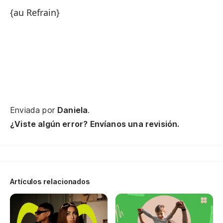
{au Refrain}
¿D
Es
Lo
Le
Enviada por
Daniela
.
¿Viste algún error? Envíanos una revisión.
{a
Es
Artículos relacionados
Lo
Le