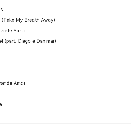
es
i (Take My Breath Away)
Grande Amor
l (part. Diego e Danimar)
Grande Amor
a