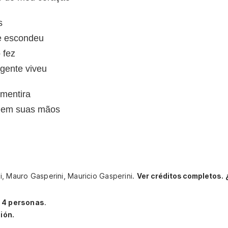
s
e escondeu
 fez
gente viveu
 mentira
i em suas mãos
i, Mauro Gasperini, Mauricio Gasperini.
Ver créditos completos.
r
4 personas
.
ión.