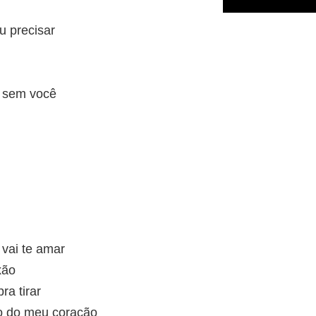
u precisar
s sem você
vai te amar
xão
ra tirar
o do meu coração