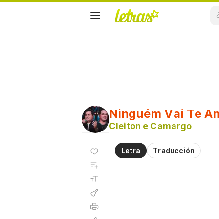
Ninguém Vai Te A
Cleiton e Camargo
Agregar
Letra
Traducción
a
Agregar
favoritos
a
Tamaño
playlist
de la
fuente
Acordes
Imprimir