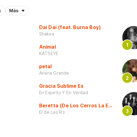
k
Más
Dai Dai (feat. Burna Boy)
Shakira
Animal
KATSEYE
petal
Ariana Grande
Gracia Sublime Es
En Espiritu Y En Verdad
Beretta (De Los Cerros La Escuela)
El de Las R's