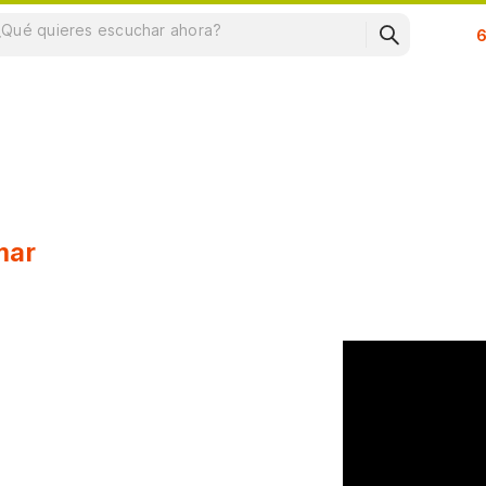
Su
mar