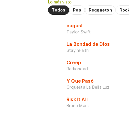
Lo más visto
Todos
Pop
Reggaeton
Roc
august
Taylor Swift
La Bondad de Dios
StayInFaith
Creep
Radiohead
Y Que Pasó
Orquesta La Bella Luz
Risk It All
Bruno Mars