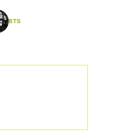
Helabusador) [explícita]
BTS