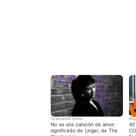
Analizando letras
#k
No es una canción de amor:
42
significado de Linger, de The
CO