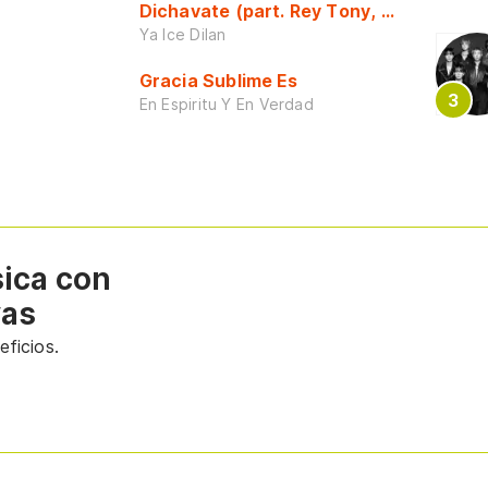
Dichavate (part. Rey Tony, Dj Honda y 
Ya Ice Dilan
Gracia Sublime Es
En Espiritu Y En Verdad
sica con
vas
ficios.