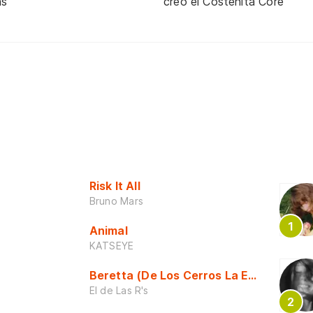
ns
creó el Costeñita Core
Risk It All
Bruno Mars
Animal
KATSEYE
Beretta (De Los Cerros La Escuela)
El de Las R's