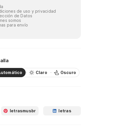
da
iciones de uso y privacidad
ección de Datos
énes somos
as para envío
alla
Automático
Claro
Oscuro
letrasmusbr
letras