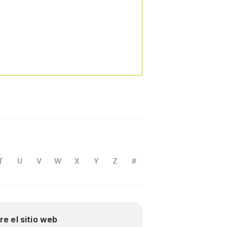
T
U
V
W
X
Y
Z
#
re el sitio web