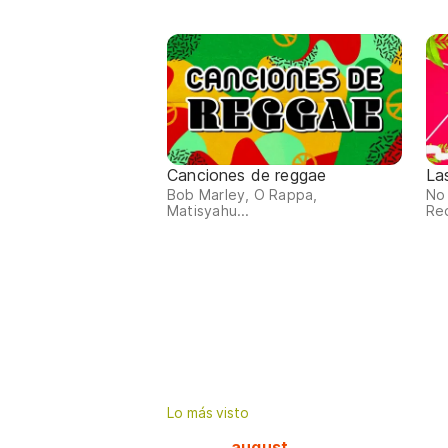
Canciones de reggae
La
Bob Marley, O Rappa,
No 
Matisyahu...
Re
Lo más visto
august