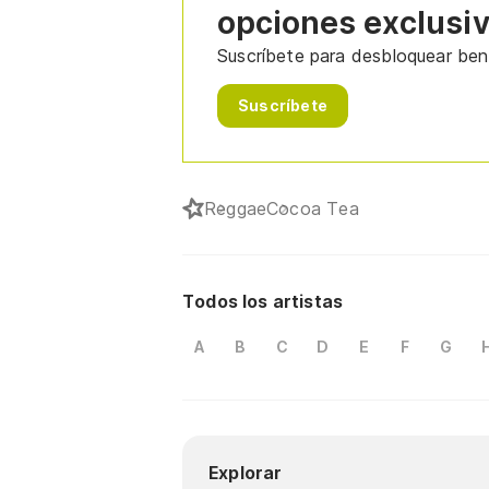
opciones exclusi
Suscríbete para desbloquear bene
Suscríbete
Reggae
Cocoa Tea
Todos los artistas
A
B
C
D
E
F
G
Explorar