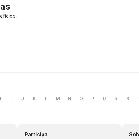
vas
ficios.
H
I
J
K
L
M
N
O
P
Q
R
S
Participa
Sob