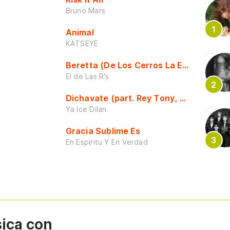
Bruno Mars
Animal
KATSEYE
Beretta (De Los Cerros La Escuela)
El de Las R's
Dichavate (part. Rey Tony, Dj Honda y 
Ya Ice Dilan
Gracia Sublime Es
En Espiritu Y En Verdad
sica con