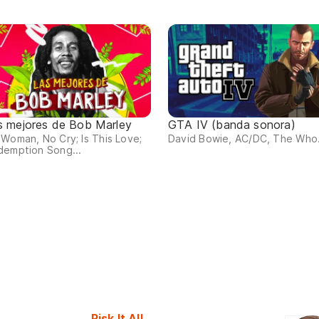
s mejores de Bob Marley
GTA IV (banda sonora)
Woman, No Cry; Is This Love;
David Bowie, AC/DC, The Who.
demption Song...
Risk It All