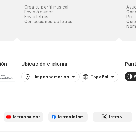
Crea tu perfil musical
Ayu
Envía álbumes
Cond
Envía letras
Prot
Correcciones de letras
Qui
Norm
ión
Ubicación e idioma
Pant
Hispanoamérica
Español
letrasmusbr
letraslatam
letras