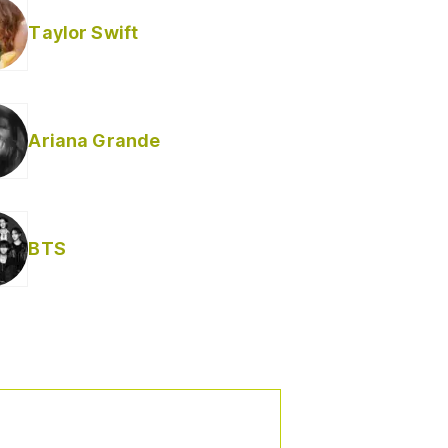
Taylor Swift
Ariana Grande
Helabusador) [explícita]
BTS