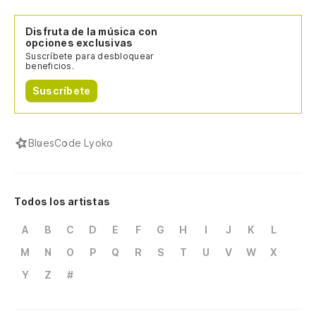
Disfruta de la música con
opciones exclusivas
Suscríbete para desbloquear
beneficios.
Suscríbete
Blues
Code Lyoko
Todos los artistas
A
B
C
D
E
F
G
H
I
J
K
L
M
N
O
P
Q
R
S
T
U
V
W
X
Y
Z
#