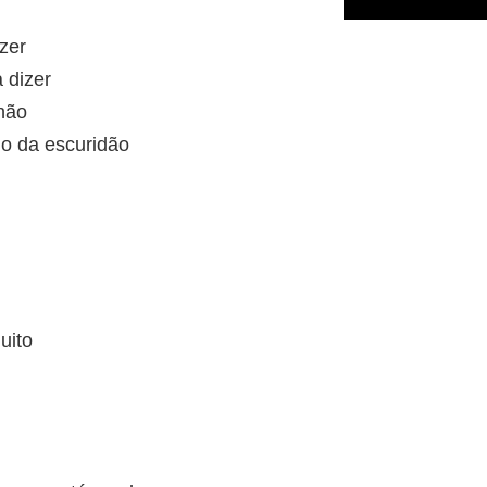
zer
 dizer
não
o da escuridão
uito