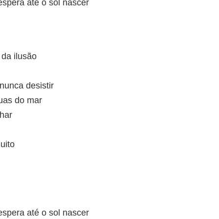
espera até o sol nascer
da ilusão
unca desistir
uas do mar
lhar
uito
espera até o sol nascer