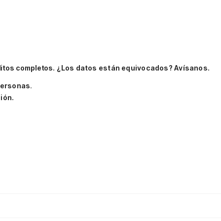
ditos completos.
¿Los datos están equivocados? Avísanos.
personas
.
ión.