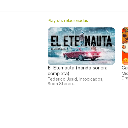
Playlists relacionadas
El Eternauta (banda sonora
Ca
completa)
Mic
Dra
Federico Jusid, Intoxicados,
Soda Stereo...