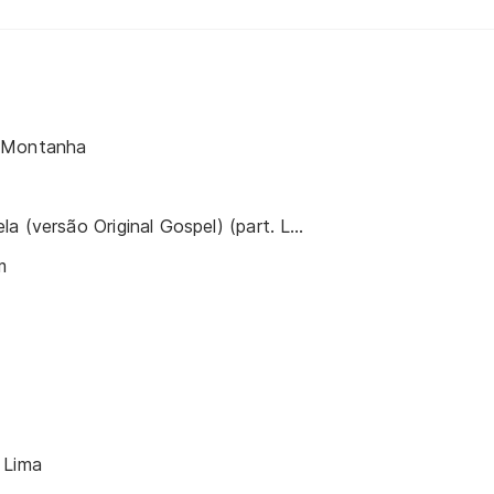
 Montanha
Esperando Na Janela (versão Original Gospel) (part. Luciano Reis)
m
 Lima