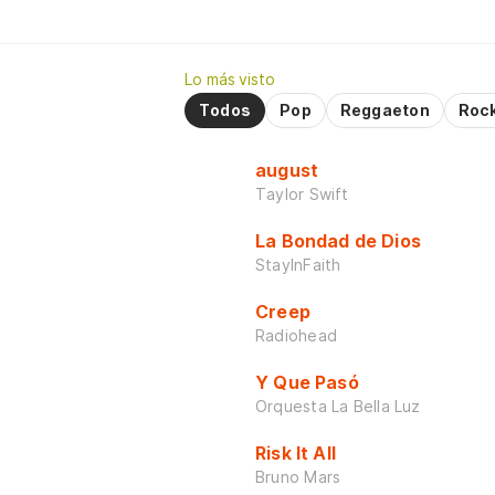
Lo más visto
Todos
Pop
Reggaeton
Roc
august
Taylor Swift
La Bondad de Dios
StayInFaith
Creep
Radiohead
Y Que Pasó
Orquesta La Bella Luz
Risk It All
Bruno Mars