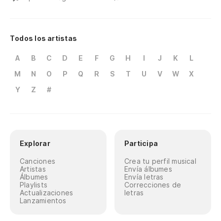
Todos los artistas
A
B
C
D
E
F
G
H
I
J
K
L
M
N
O
P
Q
R
S
T
U
V
W
X
Y
Z
#
Explorar
Participa
Canciones
Crea tu perfil musical
Artistas
Envía álbumes
Álbumes
Envía letras
Playlists
Correcciones de
Actualizaciones
letras
Lanzamientos