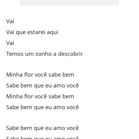
Co
Vai
Mi
Vai que estarei aqui
Vai
Sa
Temos um sonho a descobrir
Mi
Minha flor você sabe bem
Sa
Sabe bem que eu amo você
Minha flor você sabe bem
Sabe bem que eu amo você
Sabe bem que eu amo você
V
Sabe bem que eu amo você