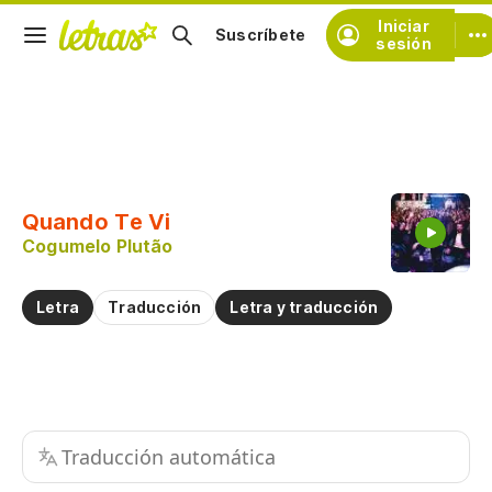
Iniciar
Suscríbete
sesión
Copiar fragmento
Copiar toda la letra
Quando Te Vi
Practicar la pronunciación de
Cogumelo Plutão
Comentar sobre este fragmento
Letra
Traducción
Letra y traducción
Traducción automática