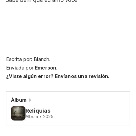
Ve
V
Te
Escrita por: Blanch.
Te
Enviada por
Emerson
.
¿Viste algún error? Envíanos una revisión.
Mi
Sa
Álbum
Relíquias
Álbum • 2025
Mi
Sa