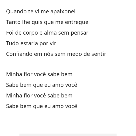
Cu
Quando te vi me apaixonei
Qu
Tanto lhe quis que me entreguei
Foi de corpo e alma sem pensar
Cu
Tudo estaria por vir
Qu
Confiando em nós sem medo de sentir
Te
Ta
Minha flor você sabe bem
Sabe bem que eu amo você
Fu
Minha flor você sabe bem
Fo
Sabe bem que eu amo você
To
Co