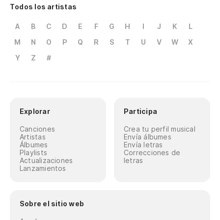
Todos los artistas
A
B
C
D
E
F
G
H
I
J
K
L
M
N
O
P
Q
R
S
T
U
V
W
X
Y
Z
#
Explorar
Participa
Canciones
Crea tu perfil musical
Artistas
Envía álbumes
Álbumes
Envía letras
Playlists
Correcciones de
Actualizaciones
letras
Lanzamientos
Sobre el sitio web