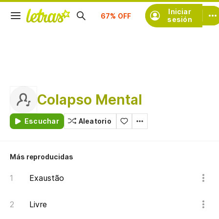
Suscríbete
Iniciar
sesión
Colapso Mental
Escuchar
Aleatorio
Más reproducidas
Exaustão
Livre