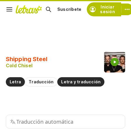
Iniciar
Suscríbete
sesión
Copiar fragmento
Copiar toda la letra
Shipping Steel
Practicar la pronunciación de
Cold Chisel
Comentar sobre este fragmento
Letra
Traducción
Letra y traducción
Traducción automática