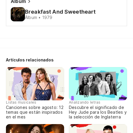
Álbum
No
Breakfast And Sweetheart
Álbum • 1979
At
Ca
Tr
Sh
Artículos relacionados
Al
So
Ne
Listas musicales
Analizando letras
Canciones sobre agosto: 12
Descubre el significado de
Ne
temas que están inspirados
Hey Jude para los Beatles y
en el mes
la selección de Inglaterra
La