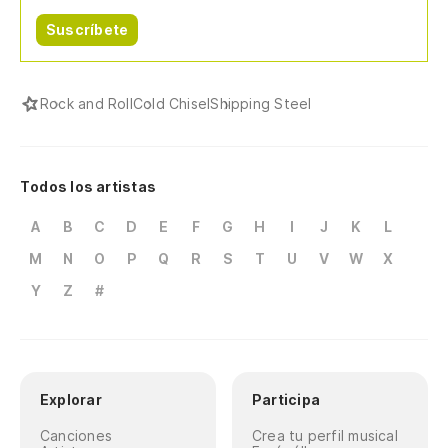
Suscríbete
Rock and Roll
Cold Chisel
Shipping Steel
Todos los artistas
A
B
C
D
E
F
G
H
I
J
K
L
M
N
O
P
Q
R
S
T
U
V
W
X
Y
Z
#
Explorar
Participa
Canciones
Crea tu perfil musical