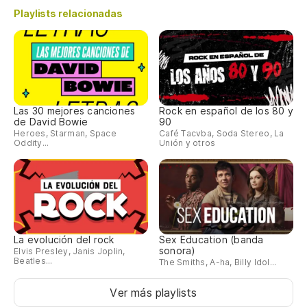
Playlists relacionadas
Las 30 mejores canciones
Rock en español de los 80 y
de David Bowie
90
Heroes, Starman, Space
Café Tacvba, Soda Stereo, La
Oddity...
Unión y otros
La evolución del rock
Sex Education (banda
sonora)
Elvis Presley, Janis Joplin,
Beatles...
The Smiths, A-ha, Billy Idol...
Ver más playlists