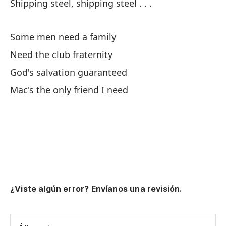
Shipping steel, shipping steel . . .
Br
El
Some men need a family
Di
Need the club fraternity
God's salvation guaranteed
Ex
Mac's the only friend I need
Hi
Co
St
Tr
¿Viste algún error? Envíanos una revisión.
Sh
Na