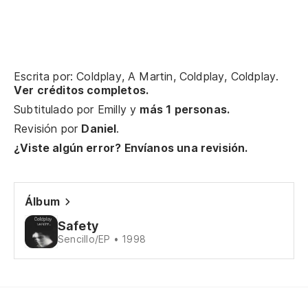
Sí
Ye
Escrita por: Coldplay, A Martin, Coldplay, Coldplay.
No
Ver créditos completos.
Subtitulado por
Emilly
y
más 1 personas.
No
Revisión por
Daniel
.
¿Viste algún error? Envíanos una revisión.
A 
so
Álbum
So
Safety
So
Sencillo/EP • 1998
Su
Y