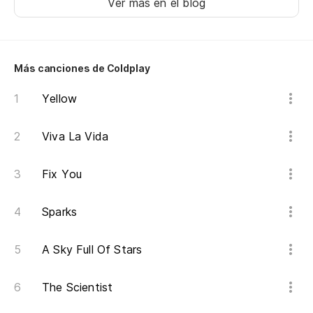
Ver más en el blog
So
Y 
Más canciones de Coldplay
An
Yellow
Es
Viva La Vida
Th
Fix You
Y 
An
Sparks
As
A Sky Full Of Stars
So
The Scientist