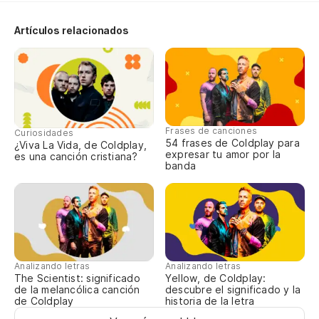
Y 
Artículos relacionados
So
¿Y
Frases de canciones
Curiosidades
54 frases de Coldplay para
¿Viva La Vida, de Coldplay,
expresar tu amor por la
es una canción cristiana?
banda
Me
vi
I'
Es
Analizando letras
Analizando letras
The Scientist: significado
Yellow, de Coldplay:
As
de la melancólica canción
descubre el significado y la
de Coldplay
historia de la letra
m