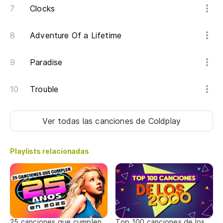
No
Clocks
Th
Adventure Of a Lifetime
Na
Paradise
Trouble
Ver todas las canciones
de Coldplay
Playlists relacionadas
25 canciones que cumplen
Top 100 canciones de los