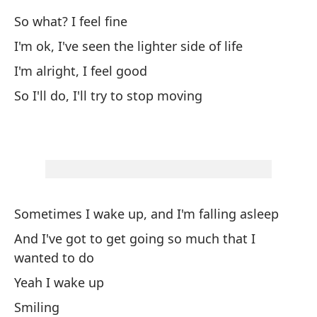
So
So what? I feel fine
I'm ok, I've seen the lighter side of life
A 
I'm alright, I feel good
so
So I'll do, I'll try to stop moving
So
So
Su
As
Sometimes I wake up, and I'm falling asleep
And I've got to get going so much that I
Sí
wanted to do
Yeah I wake up
So
Smiling