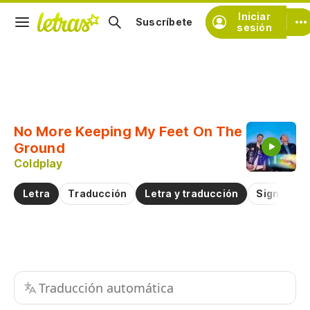
Iniciar
Suscríbete
sesión
Copiar fragmento
Copiar toda la letra
No More Keeping My Feet On The
Practicar la pronunciación de
Ground
Coldplay
Comentar sobre este fragmento
Letra
Traducción
Letra y traducción
Significad
Traducción automática