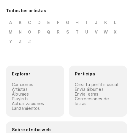
Todos los artistas
A
B
C
D
E
F
G
H
I
J
K
L
M
N
O
P
Q
R
S
T
U
V
W
X
Y
Z
#
Explorar
Participa
Canciones
Crea tu perfil musical
Artistas
Envía álbumes
Álbumes
Envía letras
Playlists
Correcciones de
Actualizaciones
letras
Lanzamientos
Sobre el sitio web