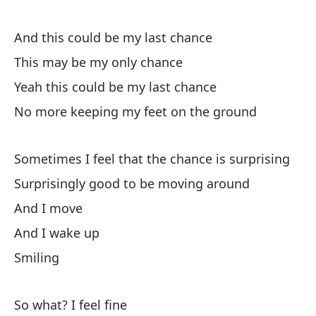
¿Y
And this could be my last chance
This may be my only chance
Es
Yeah this could be my last chance
I'
No more keeping my feet on the ground
Es
Sometimes I feel that the chance is surprising
As
Surprisingly good to be moving around
So 
And I move
And I wake up
Smiling
So what? I feel fine
A 