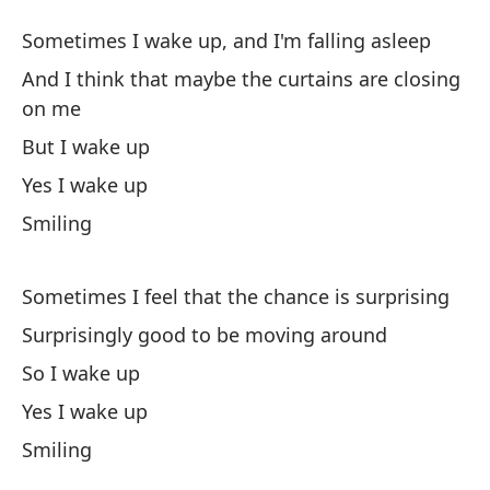
No
Sometimes I wake up, and I'm falling asleep
N
And I think that maybe the curtains are closing
on me
A 
But I wake up
d
Yes I wake up
So
Smiling
Y 
m
Sometimes I feel that the chance is surprising
An
Surprisingly good to be moving around
So I wake up
Pe
Yes I wake up
Sí
Smiling