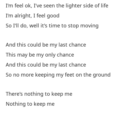
d
I'm feel ok, I've seen the lighter side of life
So
I'm alright, I feel good
So I'll do, well it's time to stop moving
Y 
An
And this could be my last chance
Sí
This may be my only chance
And this could be my last chance
So
So no more keeping my feet on the ground
Y 
There's nothing to keep me
An
Nothing to keep me
Es
Th