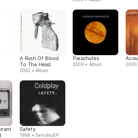
A Rush Of Blood
Parachutes
Acou
To The Head
2000 • Álbum
2000 
2002 • Álbum
orant
Safety
d
1998 • Sencillo/EP