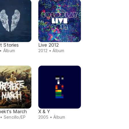
t Stories
Live 2012
• Álbum
2012 • Álbum
pekt's March
X & Y
• Sencillo/EP
2005 • Álbum