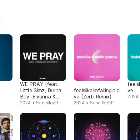
WE PRAY (feat.
feels
Little Simz, Burna
feelslikeimfallinginlo
ve
Boy, Elyanna &
ve (Zerb Remix)
2024 
TINI)
2024 • Sencillo/EP
2024 • Sencillo/EP