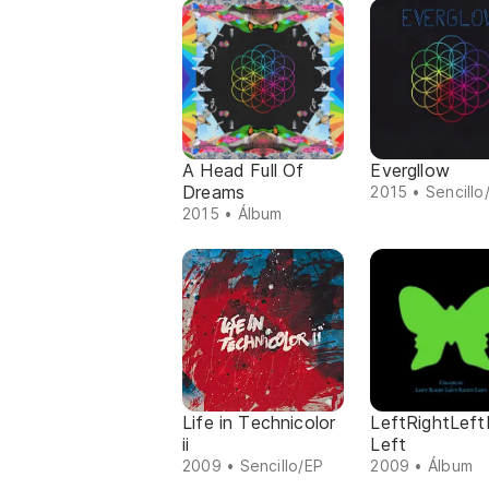
A Head Full Of
Evergllow
Dreams
2015 • Sencillo
2015 • Álbum
Life in Technicolor
LeftRightLeft
ii
Left
2009 • Sencillo/EP
2009 • Álbum