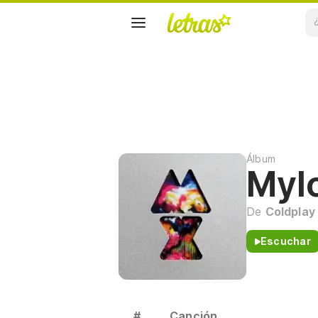
Álbum
Myl
De
Coldplay
Escuchar
#
Canción