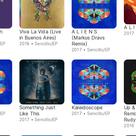
A L I
in
Viva La Vida (Live
A L I E N S
2017 
in Buenos Aires)
(Markus Dravs
Remix)
/EP
2018 • Sencillo/EP
2017 • Sencillo/EP
Something Just
Kaleidoscope
Up &
Like This
Remix
/EP
2017 • Sencillo/EP
Rudy
2017 • Sencillo/EP
2016 