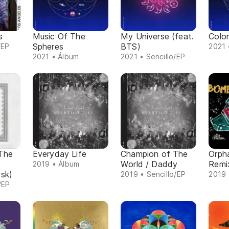
s
Music Of The
My Universe (feat.
Color
Spheres
BTS)
/EP
2021 
2021 • Álbum
2021 • Sencillo/EP
The
Everyday Life
Champion of The
Orph
World / Daddy
Remi
2019 • Álbum
sk)
2019 • Sencillo/EP
2019 
/EP