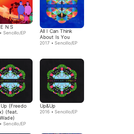
 E N S
All I Can Think
• Sencillo/EP
About Is You
2017 • Sencillo/EP
 Up (Freedo
Up&Up
) (feat.
2016 • Sencillo/EP
Wade)
• Sencillo/EP