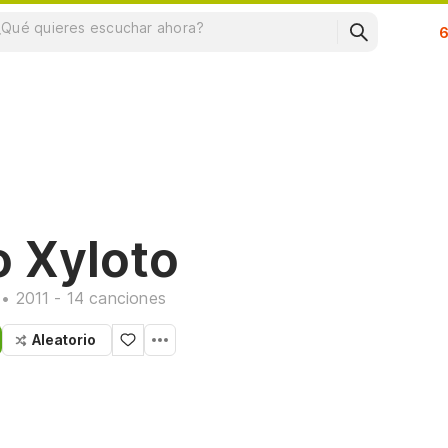
Su
o Xyloto
• 2011 - 14 canciones
Aleatorio