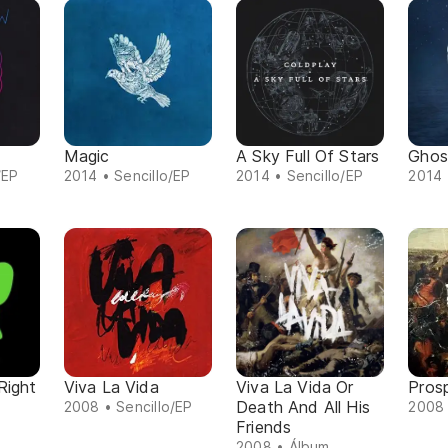
Magic
A Sky Full Of Stars
Ghos
/EP
2014 • Sencillo/EP
2014 • Sencillo/EP
2014 
Right
Viva La Vida
Viva La Vida Or
Pros
Death And All His
2008 • Sencillo/EP
2008 
Friends
2008 • Álbum