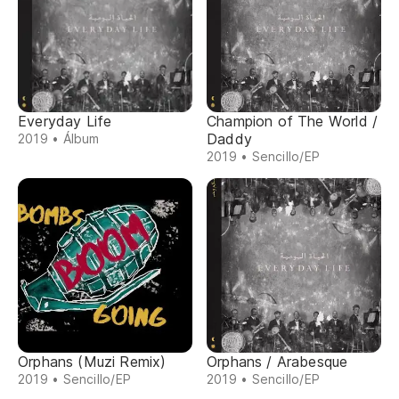
Everyday Life
Champion of The World /
Daddy
2019 • Álbum
2019 • Sencillo/EP
Orphans (Muzi Remix)
Orphans / Arabesque
2019 • Sencillo/EP
2019 • Sencillo/EP