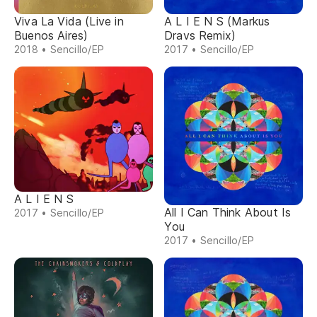
Viva La Vida (Live in
A L I E N S (Markus
Buenos Aires)
Dravs Remix)
2018 • Sencillo/EP
2017 • Sencillo/EP
A L I E N S
All I Can Think About Is
2017 • Sencillo/EP
You
2017 • Sencillo/EP