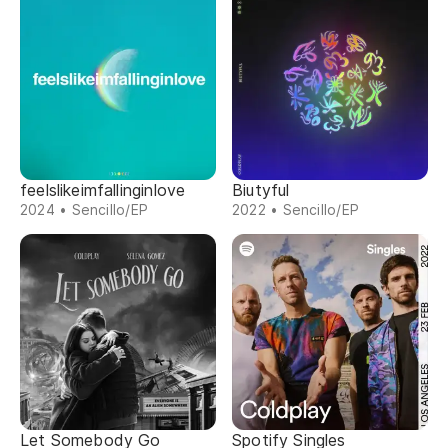
feelslikeimfallinginlove
Biutyful
2024 • Sencillo/EP
2022 • Sencillo/EP
Let Somebody Go
Spotify Singles