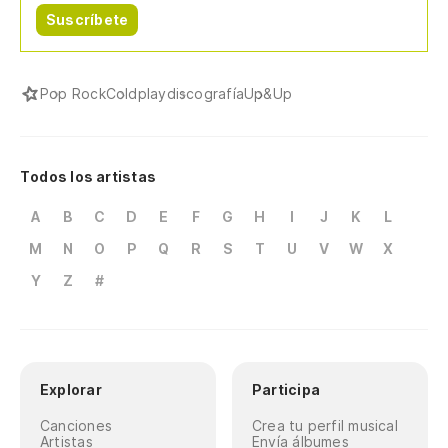
Suscríbete
Pop Rock
Coldplay
discografía
Up&Up
Todos los artistas
A
B
C
D
E
F
G
H
I
J
K
L
M
N
O
P
Q
R
S
T
U
V
W
X
Y
Z
#
Explorar
Participa
Canciones
Crea tu perfil musical
Artistas
Envía álbumes