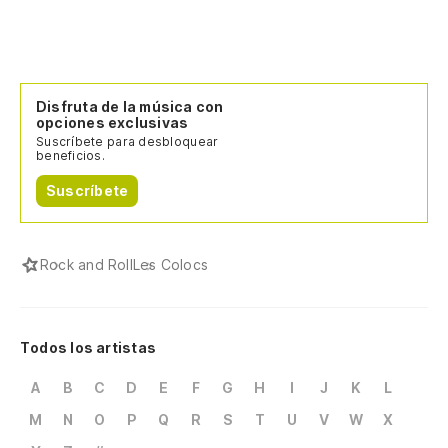
Disfruta de la música con
opciones exclusivas
Suscríbete para desbloquear
beneficios.
Suscríbete
Rock and Roll
Les Colocs
Todos los artistas
A
B
C
D
E
F
G
H
I
J
K
L
M
N
O
P
Q
R
S
T
U
V
W
X