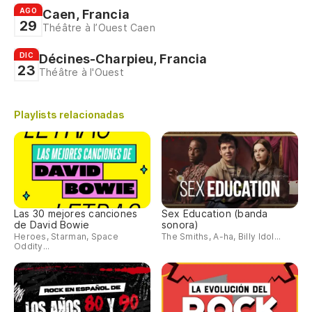
AGO
Caen, Francia
29
Théâtre à l’Ouest Caen
DIC
Décines-Charpieu, Francia
23
Théâtre à l'Ouest
Playlists relacionadas
Las 30 mejores canciones
Sex Education (banda
de David Bowie
sonora)
Heroes, Starman, Space
The Smiths, A-ha, Billy Idol...
Oddity...