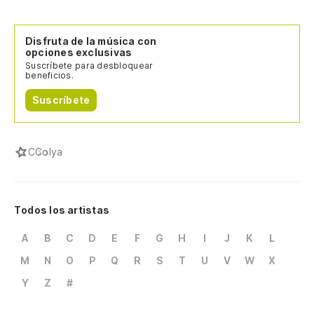
Disfruta de la música con
opciones exclusivas
Suscríbete para desbloquear
beneficios.
Suscríbete
C
Colya
Todos los artistas
A
B
C
D
E
F
G
H
I
J
K
L
M
N
O
P
Q
R
S
T
U
V
W
X
Y
Z
#