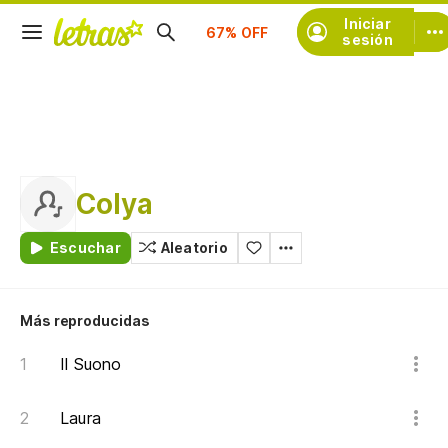
Suscríbete
Iniciar
sesión
Colya
Escuchar
Aleatorio
Más reproducidas
Il Suono
Laura