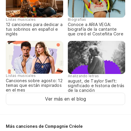
c'
zo
zo
Listas musicales
Biografías
co
12 canciones para dedicar a
Conoce a ARIA VEGA:
tus sobrinos en español e
biografía de la cantante
tu
inglés
que creó el Costeñita Core
l'
l'
co
{A
Listas musicales
Analizando letras
Canciones sobre agosto: 12
august, de Taylor Swift:
temas que están inspirados
significado e historia detrás
en el mes
de la canción
Ver más en el blog
Más canciones de Compagnie Créole