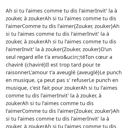
In
Ah si tu l'aimes comme tu dis l'aimerInvit' la à
In
zouker, à zoukerAh si tu l'aimes comme tu dis
l'aimerComme tu dis l'aimer{Zouker, zouker}Ah
Ah
si tu l'aimes comme tu dis l'aimerInvit' la à
zo
zouker, à zoukerAh si tu l'aimes comme tu dis
Co
l'aimerInvit' la à zouker{Zouker, zouker}D'un
am
seul regard elle t'a envo&ucirc;téTon cœur a
Zo
chaviré {chaviré}Il est trop tard pour te
a 
raisonnerL'amour t'a aveuglé {aveuglé}Le punch
Co
en musique, ça peut pas s' refuserLe punch en
am
musique, c'est fait pour zoukerAh si tu l'aimes
re
comme tu dis l'aimerInvit' la à zouker, à
Zo
zoukerAh si tu l'aimes comme tu dis
In
l'aimerComme tu dis l'aimer{Zouker, zouker}Ah
di
si tu l'aimes comme tu dis l'aimerInvit' la à
Zo
zouker, à zoukerAh si tu l'aimes comme tu dis