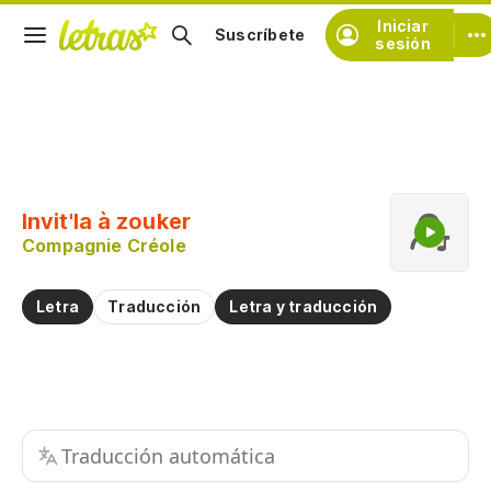
Iniciar
Suscríbete
sesión
Copiar fragmento
Copiar toda la letra
Invit'la à zouker
Practicar la pronunciación de
Compagnie Créole
Comentar sobre este fragmento
Letra
Traducción
Letra y traducción
Traducción automática