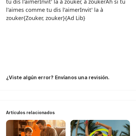
tu
tu dis l'aimerInvit' la à zouker, à zoukerAh si tu
co
l'aimes comme tu dis l'aimerInvit' la à
zo
zouker{Zouker, zouker}{Ad Lib}
cœ
ra
mu
c'
l'
co
zo
zo
¿Viste algún error? Envíanos una revisión.
l'
gu
{ré
en
pa
Artículos relacionados
zo
zo
mu