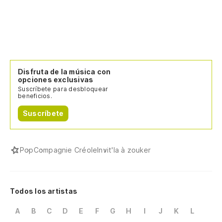
Disfruta de la música con
opciones exclusivas
Suscríbete para desbloquear
beneficios.
Suscríbete
Pop
Compagnie Créole
Invit'la à zouker
Todos los artistas
A
B
C
D
E
F
G
H
I
J
K
L