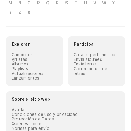
M
N
O
P
Q
R
S
T
U
V
W
X
Y
Z
#
Explorar
Participa
Canciones
Crea tu perfil musical
Artistas
Envía álbumes
Álbumes
Envía letras
Playlists
Correcciones de
Actualizaciones
letras
Lanzamientos
Sobre el sitio web
Ayuda
Condiciones de uso y privacidad
Protección de Datos
Quiénes somos
Normas para envío