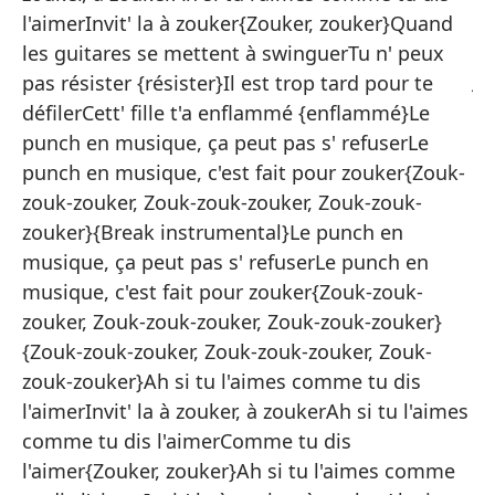
gu
l'aimerInvit' la à zouker{Zouker, zouker}Quand
Es
les guitares se mettent à swinguerTu n' peux
jo
pas résister {résister}Il est trop tard pour te
pu
défilerCett' fille t'a enflammé {enflammé}Le
pa
punch en musique, ça peut pas s' refuserLe
Zo
punch en musique, c'est fait pour zouker{Zouk-
re
zouk-zouker, Zouk-zouk-zouker, Zouk-zouk-
zo
zouker}{Break instrumental}Le punch en
{z
musique, ça peut pas s' refuserLe punch en
gu
musique, c'est fait pour zouker{Zouk-zouk-
am
zouker, Zouk-zouk-zouker, Zouk-zouk-zouker}
co
{Zouk-zouk-zouker, Zouk-zouk-zouker, Zouk-
zo
zouk-zouker}Ah si tu l'aimes comme tu dis
l'aimerInvit' la à zouker, à zoukerAh si tu l'aimes
Ah
comme tu dis l'aimerComme tu dis
à 
tu
l'aimer{Zouker, zouker}Ah si tu l'aimes comme