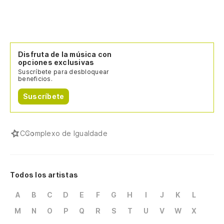
Disfruta de la música con
opciones exclusivas
Suscríbete para desbloquear
beneficios.
Suscríbete
C
Complexo de Igualdade
Todos los artistas
A
B
C
D
E
F
G
H
I
J
K
L
M
N
O
P
Q
R
S
T
U
V
W
X