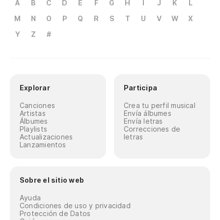
A
B
C
D
E
F
G
H
I
J
K
L
M
N
O
P
Q
R
S
T
U
V
W
X
Y
Z
#
Explorar
Participa
Canciones
Crea tu perfil musical
Artistas
Envía álbumes
Álbumes
Envía letras
Playlists
Correcciones de
Actualizaciones
letras
Lanzamientos
Sobre el sitio web
Ayuda
Condiciones de uso y privacidad
Protección de Datos