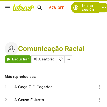
Iniciar
Suscríbete
sesión
Comunicação Racial
Escuchar
Aleatorio
Más reproducidas
A Caça E O Caçador
A Causa É Justa