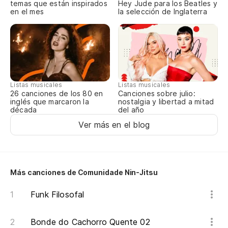
LI
temas que están inspirados
Hey Jude para los Beatles y
en el mes
la selección de Inglaterra
N
QU
NO
NÃ
Listas musicales
Listas musicales
DÁ
Canciones sobre julio:
26 canciones de los 80 en
nostalgia y libertad a mitad
inglés que marcaron la
del año
década
S
Ver más en el blog
SU
E
U
Más canciones de Comunidade Nin-Jitsu
É 
Funk Filosofal
TR
Bonde do Cachorro Quente 02