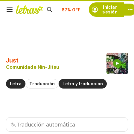
Iniciar
Suscríbete
sesión
Copiar fragmento
Copiar toda la letra
Just
Practicar la pronunciación de
Comunidade Nin-Jitsu
Comentar sobre este fragmento
Letra
Traducción
Letra y traducción
Traducción automática