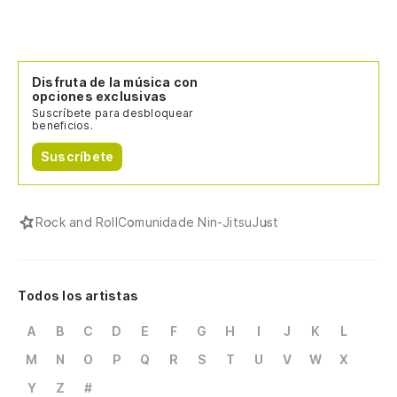
Disfruta de la música con
opciones exclusivas
Suscríbete para desbloquear
beneficios.
Suscríbete
Rock and Roll
Comunidade Nin-Jitsu
Just
Todos los artistas
A
B
C
D
E
F
G
H
I
J
K
L
M
N
O
P
Q
R
S
T
U
V
W
X
Y
Z
#