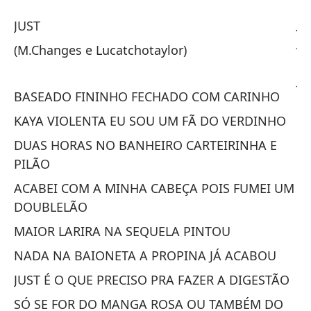
Ju
JUST
Ju
(M.Changes e Lucatchotaylor)
J
BASEADO FININHO FECHADO COM CARINHO
KAYA VIOLENTA EU SOU UM FÃ DO VERDINHO
(M
DUAS HORAS NO BANHEIRO CARTEIRINHA E
(M
PILÃO
ACABEI COM A MINHA CABEÇA POIS FUMEI UM
C
DOUBLELÃO
BA
MAIOR LARIRA NA SEQUELA PINTOU
L
NADA NA BAIONETA A PROPINA JÁ ACABOU
L
JUST É O QUE PRECISO PRA FAZER A DIGESTÃO
KA
SÓ SE FOR DO MANGA ROSA OU TAMBÉM DO