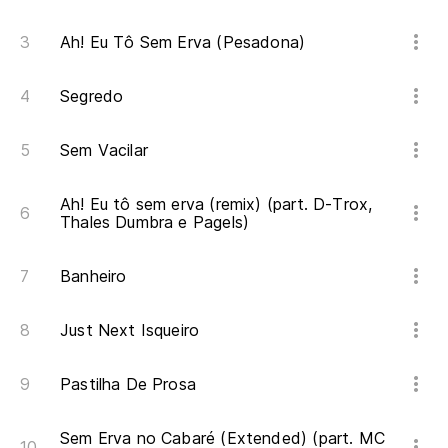
LO
D
Ah! Eu Tô Sem Erva (Pesadona)
OS
Segredo
E
D
Sem Vacilar
O
DE
Ah! Eu tô sem erva (remix) (part. D-Trox,
Thales Dumbra e Pagels)
T
F
Banheiro
TE
Just Next Isqueiro
NO
Pastilha De Prosa
NÃ
FA
Sem Erva no Cabaré (Extended) (part. MC