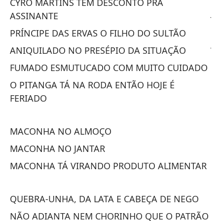
CYRO MARTINS TEM DESCONTO PRA
JU
ASSINANTE
D
PRÍNCIPE DAS ERVAS O FILHO DO SULTÃO
JU
ANIQUILADO NO PRESÉPIO DA SITUAÇÃO
FUMADO ESMUTUCADO COM MUITO CUIDADO
S
C
O PITANGA TÁ NA RODA ENTÃO HOJE É
FERIADO
SÓ
C
MACONHA NO ALMOÇO
M
MACONHA NO JANTAR
M
MACONHA TÁ VIRANDO PRODUTO ALIMENTAR
M
QUEBRA-UNHA, DA LATA E CABEÇA DE NEGO
L
NÃO ADIANTA NEM CHORINHO QUE O PATRÃO