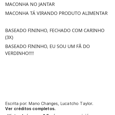
MACONHA NO JANTAR
C
MACONHA TÁ VIRANDO PRODUTO ALIMENTAR
DA
C
BASEADO FININHO, FECHADO COM CARINHO
S
(3X)
CY
BASEADO FININHO, EU SOU UM FÃ DO
VERDINHO!!!!
PR
PR
AN
AN
F
Escrita por: Mano Changes, Lucatcho Taylor.
C
Ver créditos completos.