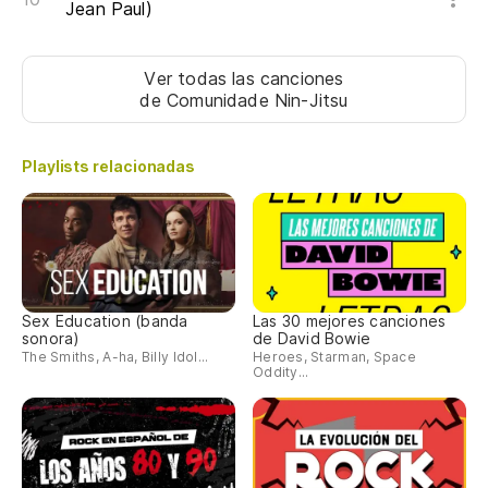
Jean Paul)
M
Ver todas las canciones
M
de Comunidade Nin-Jitsu
M
Playlists relacionadas
L
A
MA
Sex Education (banda
Las 30 mejores canciones
C
sonora)
de David Bowie
The Smiths, A-ha, Billy Idol...
Heroes, Starman, Space
(3
Oddity...
BA
CO