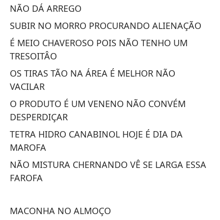
A
NÃO DÁ ARREGO
MA
SUBIR NO MORRO PROCURANDO ALIENAÇÃO
É MEIO CHAVEROSO POIS NÃO TENHO UM
TRESOITÂO
OS TIRAS TÃO NA ÁREA É MELHOR NÃO
VACILAR
O PRODUTO É UM VENENO NÃO CONVÉM
LA
DESPERDIÇAR
CA
TETRA HIDRO CANABINOL HOJE É DIA DA
MAROFA
SE
Q
NÃO MISTURA CHERNANDO VÊ SE LARGA ESSA
FAROFA
AC
MI
MACONHA NO ALMOÇO
DE