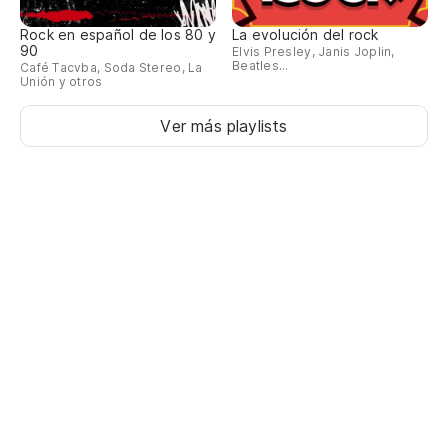
DE
Rock en español de los 80 y
La evolución del rock
BA
90
Elvis Presley, Janis Joplin,
Beatles...
Café Tacvba, Soda Stereo, La
Unión y otros
Ver más playlists