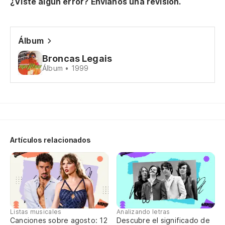
F
¿Viste algún error? Envíanos una revisión.
EL
ES
Álbum
O 
Broncas Legais
Álbum • 1999
M
M
M
Artículos relacionados
L
A
MA
Listas musicales
Analizando letras
Canciones sobre agosto: 12
Descubre el significado de