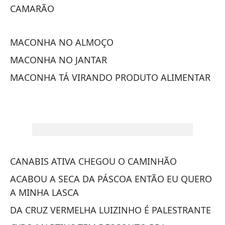
CAMARÃO
D
T
MACONHA NO ALMOÇO
DU
MACONHA NO JANTAR
M
MACONHA TÁ VIRANDO PRODUTO ALIMENTAR
D
AC
D
L
MA
CANABIS ATIVA CHEGOU O CAMINHÃO
ACABOU A SECA DA PÁSCOA ENTÃO EU QUERO
NA
A MINHA LASCA
A
DA CRUZ VERMELHA LUIZINHO É PALESTRANTE
NA