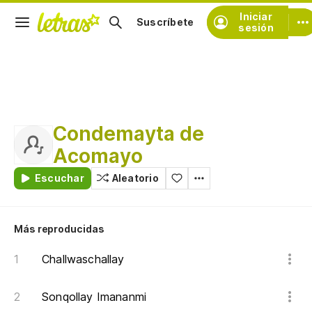
Iniciar
Suscríbete
sesión
Condemayta de
Acomayo
Escuchar
Aleatorio
Más reproducidas
Challwaschallay
Sonqollay Imananmi