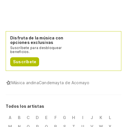
Disfruta de la música con
opciones exclusivas
Suscríbete para desbloquear
beneficios.
Suscríbete
Música andina
Condemayta de Acomayo
Todos los artistas
A
B
C
D
E
F
G
H
I
J
K
L
M
N
O
P
Q
R
S
T
U
V
W
X