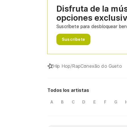
Disfruta de la mú
opciones exclusi
Suscríbete para desbloquear bene
Suscríbete
Hip Hop/Rap
Conexão do Gueto
Todos los artistas
A
B
C
D
E
F
G