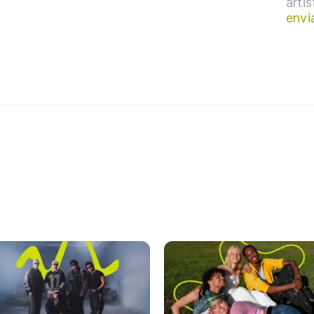
arti
envi