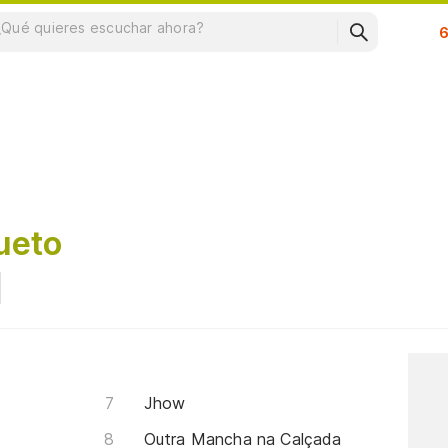
Su
ueto
Jhow
Outra Mancha na Calçada