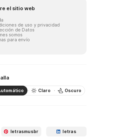
re el sitio web
da
iciones de uso y privacidad
ección de Datos
énes somos
as para envío
alla
Automático
Claro
Oscuro
letrasmusbr
letras