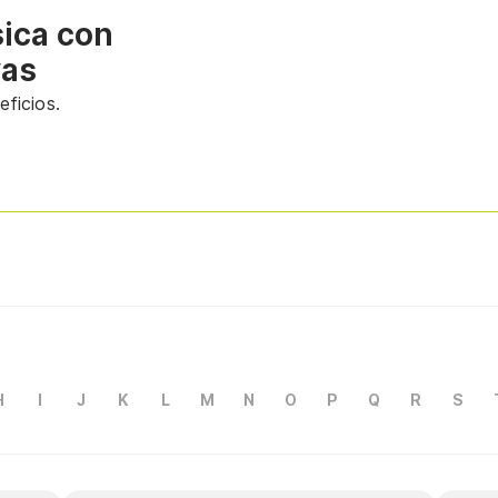
sica con
vas
ficios.
H
I
J
K
L
M
N
O
P
Q
R
S