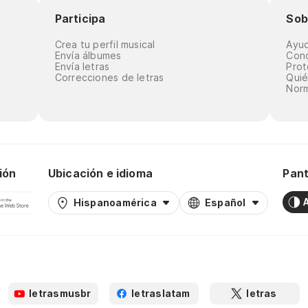
Participa
Sob
Crea tu perfil musical
Ayu
Envía álbumes
Cond
Envía letras
Prot
Correcciones de letras
Qui
Norm
ión
Ubicación e idioma
Pant
Hispanoamérica
Español
letrasmusbr
letraslatam
letras