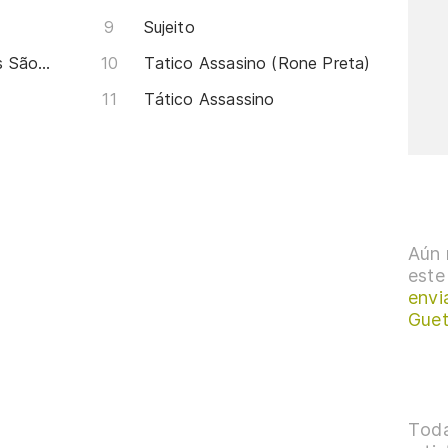
Sujeito
Conscientemente Os Versos São Rimados
Tatico Assasino (Rone Preta)
Tático Assassino
Aún 
este
envi
Gue
Toda