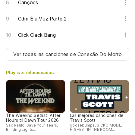
Canções
Se
Cdm É a Voz Parte 2
Ya
Já
Click Clack Bang
Es
Ver todas las canciones
de Conexão Do Morro
É 
Playlists relacionadas
tu
Se
Id
The Weeknd Setlist: After
Las mejores canciones de
Qu
Hours til Dawn Tour 2026
Travis Scott
Sao Paulo, Save Your Tears,
goosebumps, SICKO MODE,
Blinding Lights...
HIGHEST IN THE ROOM...
Qu