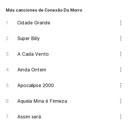
Ma
Más canciones de Conexão Do Morro
Kr
Cidade Grande
Kr
Super Billy
Es
mu
A Cada Vento
Du
po
Ainda Ontem
Po
Apocalipse 2000
Do
Aquela Mina é Firmeza
Mr
Se
Assim será
El