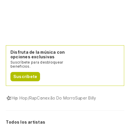
Es
me
É 
10
10
Disfruta de la música con
opciones exclusivas
To
Suscríbete para desbloquear
beneficios.
di
Suscríbete
Va
Ar
Hip Hop/Rap
Conexão Do Morro
Super Billy
Pe
Ma
Todos los artistas
Ah