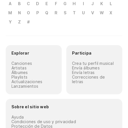
A
B
C
D
E
F
G
H
I
J
K
L
Lá
M
N
O
P
Q
R
S
T
U
V
W
X
1 
Y
Z
#
Rá
ca
Rá
Explorar
Participa
Canciones
Crea tu perfil musical
Ot
Artistas
Envía álbumes
Álbumes
Envía letras
Playlists
Correcciones de
Ma
Actualizaciones
letras
Lanzamientos
15
15
Sobre el sitio web
Fu
Ayuda
Condiciones de uso y privacidad
Protección de Datos
Fo