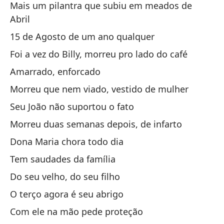
Mais um pilantra que subiu em meados de
Do
Abril
On
15 de Agosto de um ano qualquer
Foi a vez do Billy, morreu pro lado do café
Bi
Amarrado, enforcado
el
Morreu que nem viado, vestido de mulher
Bi
Seu João não suportou o fato
Ay
Morreu duas semanas depois, de infarto
Ah
Dona Maria chora todo dia
Tem saudades da família
si
Do seu velho, do seu filho
Si
O terço agora é seu abrigo
Es
Com ele na mão pede proteção
El