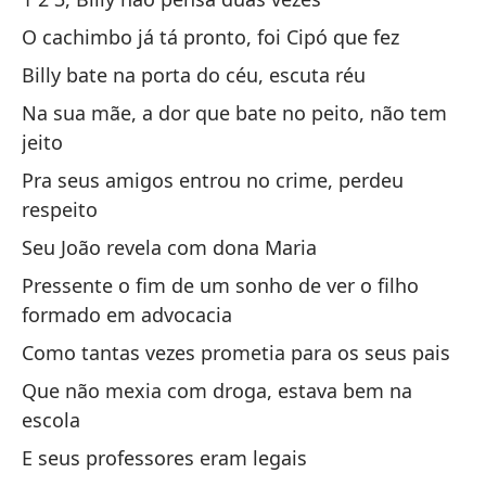
O cachimbo já tá pronto, foi Cipó que fez
La
Billy bate na porta do céu, escuta réu
O 
Na sua mãe, a dor que bate no peito, não tem
jeito
el
Pra seus amigos entrou no crime, perdeu
O 
respeito
Seu João revela com dona Maria
Pressente o fim de um sonho de ver o filho
formado em advocacia
Como tantas vezes prometia para os seus pais
Ot
Que não mexia com droga, estava bem na
Ma
escola
Re
E seus professores eram legais