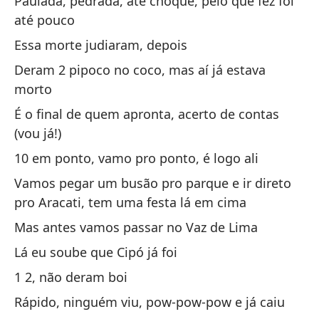
Paulada, pedrada, até choque, pelo que fez foi
Pr
até pouco
Sa
Essa morte judiaram, depois
Deram 2 pipoco no coco, mas aí já estava
No
morto
es
É o final de quem apronta, acerto de contas
Se
(vou já!)
10 em ponto, vamo pro ponto, é logo ali
5 
Vamos pegar um busão pro parque e ir direto
c
pro Aracati, tem uma festa lá em cima
5 
Mas antes vamos passar no Vaz de Lima
Do
Lá eu soube que Cipó já foi
ba
1 2, não deram boi
Vi
Rápido, ninguém viu, pow-pow-pow e já caiu
La