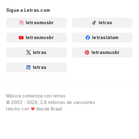
¿E
Sigue a Letras.com
de
letrasmusbr
letras
El
letrasmusbr
letraslatam
O 
letras
letrasmusbr
Co
letras
Co
Y 
Música comienza con letras
E 
© 2003 - 2026, 3.8 millones de canciones
Hecho con
desde Brasil
Qu
Qu