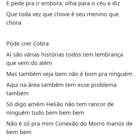
E pede pra ir embora; olha para o céu e diz
Qu
Que toda vez que chove é seu menino que
chora
Se
Bi
Pode crer Cobra
Bi
Aí são várias histórias todos tem lembrança
que vem do além
Ci
Mas também veja bem não é bom pra ninguém
Ci
Aqui na área também tem esse problema
também
1 
Só digo amém Helião não tem rancor de
1 
ninguém tudo bem bem bem
La
Não é só pra mim Conexão do Morro manos de
bem bem
O 