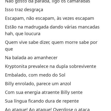
En
Não gosto da parada, ligo os camaradas
Nu
Isso traz desgraça
Escapam, não escapam, às vezes escapam
No
Estão na madrugada dando várias mancadas
hah, que loucura
En
Quem vive sabe dizer, quem morre sabe por
Em
que
Na balada ao amanhecer
Su
Kryptonita prevalece na dupla sobrevivente
Embalado, com medo do Sol
Te
Billy enrolado, parece um anzol
Is
Com sua energia atraente Billy sente
Cu
Sua língua ficando dura de repente
Qu
Ao ataque! Ao ataque! Overdose o ataca