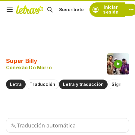
Iniciar
Suscríbete
sesión
Copiar fragmento
Copiar toda la letra
Super Billy
Practicar la pronunciación de
Conexão Do Morro
Comentar sobre este fragmento
Letra
Traducción
Letra y traducción
Significad
Traducción automática