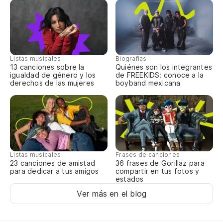
En
Na
Ot
Listas musicales
Biografías
13 canciones sobre la
Quiénes son los integrantes
Ma
igualdad de género y los
de FREEKIDS: conoce a la
derechos de las mujeres
boyband mexicana
Re
Re
Ot
Listas musicales
Frases de canciones
23 canciones de amistad
36 frases de Gorillaz para
Ot
para dedicar a tus amigos
compartir en tus fotos y
estados
Ver más en el blog
Un