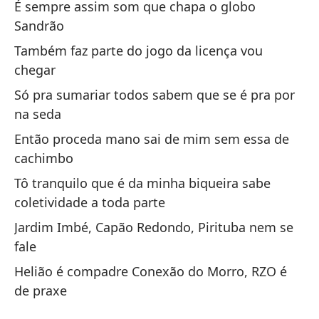
É sempre assim som que chapa o globo
Bi
Sandrão
a
Também faz parte do jogo da licença vou
Bi
chegar
Só pra sumariar todos sabem que se é pra por
En
na seda
ha
Então proceda mano sai de mim sem essa de
Na
cachimbo
Po
Tô tranquilo que é da minha biqueira sabe
pe
coletividade a toda parte
Pr
Jardim Imbé, Capão Redondo, Pirituba nem se
fale
Se
Helião é compadre Conexão do Morro, RZO é
Se
de praxe