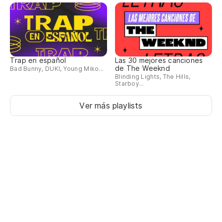
Ma
Ma
St
Trap en español
Las 30 mejores canciones
de The Weeknd
Bad Bunny, DUKI, Young Miko...
ha
Blinding Lights, The Hills,
Starboy...
Pa
po
Ver más playlists
Es
Es
Le
es
De