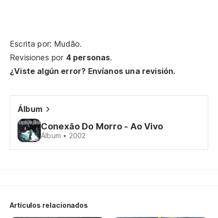
Do
Ah
Escrita por: Mudão.
Ag
Revisiones por
4 personas
.
Es
¿Viste algún error? Envíanos una revisión.
ca
Es
Álbum
um
Conexão Do Morro - Ao Vivo
Álbum • 2002
Ot
Ma
Re
Re
Artículos relacionados