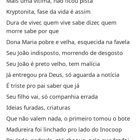
Mais uma vítima, não ficou pista
Bi
Kryptonita, fase da vida é assim
Bil
Dura de viver, quem vive sabe dizer, quem
Bi
morre sabe por que
Bil
Dona Maria pobre e velha, esquecida na favela
Seu João indisposto, morrendo de desgosto
Co
Seu João é preto velho, tem malícia
Ao
Já entregou pra Deus, só aguarda a notícia
Sa
É triste pro pai saber que já
un
Seu filho vai, só companhia errada
Ti
Ideias furadas, criaturas
pe
Que não valem nada, o primeiro tomou o bote
Pa
Madureira foi linchado pro lado do Inocoop
n