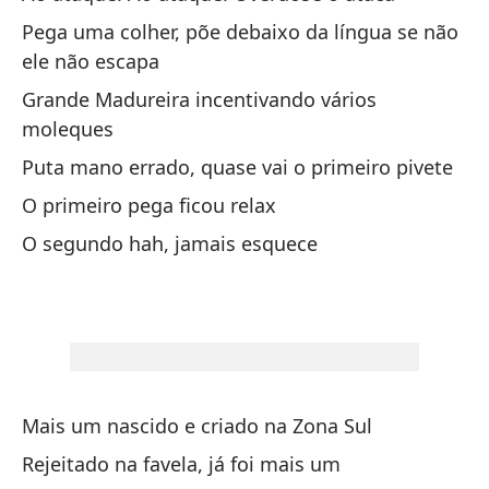
Pega uma colher, põe debaixo da língua se não
No
ele não escapa
Nã
Grande Madureira incentivando vários
tr
moleques
Puta mano errado, quase vai o primeiro pivete
Es
O primeiro pega ficou relax
Es
O segundo hah, jamais esquece
Es
pi
Es
qu
Mais um nascido e criado na Zona Sul
Qu
q
Rejeitado na favela, já foi mais um