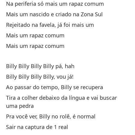
Na periferia só mais um rapaz comum
Qu
Mais um nascido e criado na Zona Sul
en
Rejeitado na favela, já foi mais um
Mais um rapaz comum
La
Mais um rapaz comum
Kr
ll
Billy Billy Billy Billy pá, hah
Billy Billy Billy Billy, vou já!
Bi
Ao passar do tempo, Billy se recupera
Bi
Tira a colher debaixo da língua e vai buscar
uma pedra
Co
Pra você ver, Billy no rolê, é normal
Co
Sair na captura de 1 real
tu