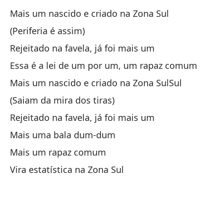
Si
Mais um nascido e criado na Zona Sul
en
(Periferia é assim)
Pr
em
Rejeitado na favela, já foi mais um
Essa é a lei de um por um, um rapaz comum
Co
Mais um nascido e criado na Zona SulSul
Co
(Saiam da mira dos tiras)
Qu
Rejeitado na favela, já foi mais um
en
Mais uma bala dum-dum
Qu
Mais um rapaz comum
Y 
Vira estatística na Zona Sul
E 
Do