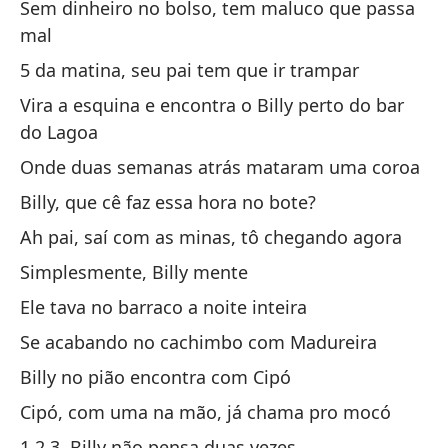
Sem dinheiro no bolso, tem maluco que passa
Su
mal
5 da matina, seu pai tem que ir trampar
¡A
Vira a esquina e encontra o Billy perto do bar
Ao
do Lagoa
To
Onde duas semanas atrás mataram uma coroa
de
Billy, que cê faz essa hora no bote?
Pe
Ah pai, saí com as minas, tô chegando agora
nã
Simplesmente, Billy mente
Gr
Ele tava no barraco a noite inteira
Gr
Se acabando no cachimbo com Madureira
Billy no pião encontra com Cipó
Ma
ca
Cipó, com uma na mão, já chama pro mocó
Pu
1 2 3, Billy não pensa duas vezes