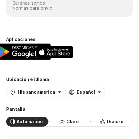
Quiénes somos
Normas para envío
at
Mu
Aplicaciones
Mo
Jo
Se
Ubicación e idioma
Mu
Hispanoamérica
Español
Mo
Pantalla
La
Automático
Claro
Oscuro
Do