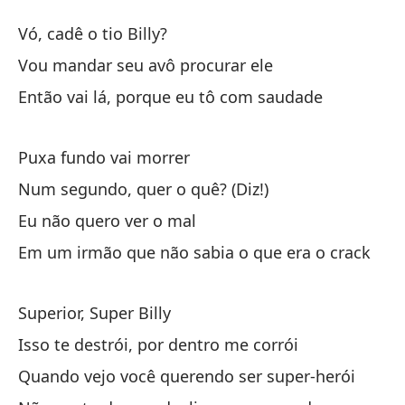
Su
Vó, cadê o tio Billy?
Su
Vou mandar seu avô procurar ele
Então vai lá, porque eu tô com saudade
Ab
Vó
Puxa fundo vai morrer
Ma
Num segundo, quer o quê? (Diz!)
Vo
Eu não quero ver o mal
Em um irmão que não sabia o que era o crack
As
En
Superior, Super Billy
Isso te destrói, por dentro me corrói
ir
Quando vejo você querendo ser super-herói