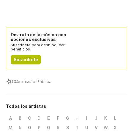
Disfruta de la música con
opciones exclusivas
Suscríbete para desbloquear
beneficios.
Suscríbete
C
Confissão Pública
Todos los artistas
A
B
C
D
E
F
G
H
I
J
K
L
M
N
O
P
Q
R
S
T
U
V
W
X