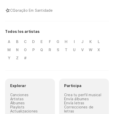
C
Coração Em Santidade
Todos los artistas
A
B
C
D
E
F
G
H
I
J
K
L
M
N
O
P
Q
R
S
T
U
V
W
X
Y
Z
#
Explorar
Participa
Canciones
Crea tu perfil musical
Artistas
Envía álbumes
Álbumes
Envía letras
Playlists
Correcciones de
Actualizaciones
letras