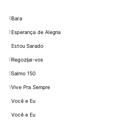
B
Bara
E
Esperança de Alegria
Estou Sarado
R
Regozijai-vos
S
Salmo 150
V
Vive Pra Sempre
Você e Eu
Você e Eu