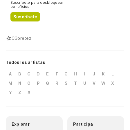
Suscríbete para desbloquear
beneficios.
Suscríbete
C
Coretez
Todos los artistas
A
B
C
D
E
F
G
H
I
J
K
L
M
N
O
P
Q
R
S
T
U
V
W
X
Y
Z
#
Explorar
Participa