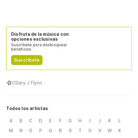
Disfruta de la música con
opciones exclusivas
Suscríbete para desbloquear
beneficios.
Suscríbete
C
Cory J Flynn
Todos los artistas
A
B
C
D
E
F
G
H
I
J
K
L
M
N
O
P
Q
R
S
T
U
V
W
X