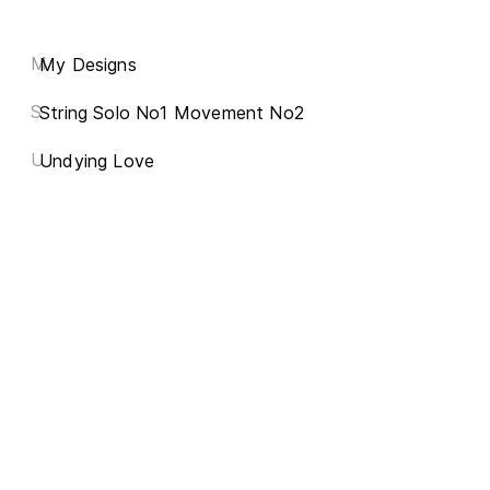
M
My Designs
S
String Solo No1 Movement No2
U
Undying Love