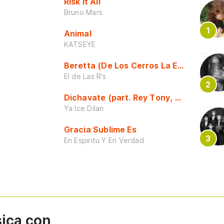
Risk It All
Bruno Mars
Animal
KATSEYE
Beretta (De Los Cerros La Escuela)
El de Las R's
Dichavate (part. Rey Tony, Dj Honda y 
Ya Ice Dilan
Gracia Sublime Es
En Espiritu Y En Verdad
sica con