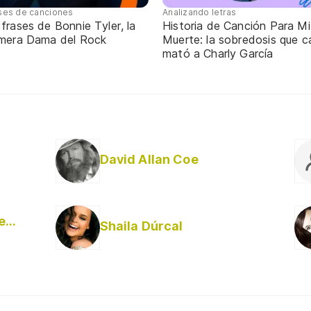
ses de canciones
Analizando letras
frases de Bonnie Tyler, la
Historia de Canción Para Mi
imera Dama del Rock
Muerte: la sobredosis que c
mató a Charly García
David Allan Coe
Armando y El Expreso de Bohemia
Shaila Dúrcal