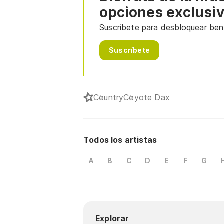
opciones exclusi
Suscríbete para desbloquear bene
Suscríbete
Country
Coyote Dax
Todos los artistas
A
B
C
D
E
F
G
Explorar