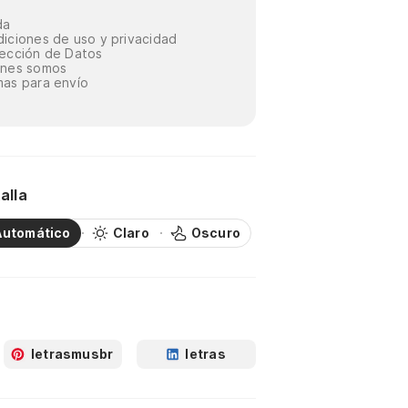
da
iciones de uso y privacidad
ección de Datos
énes somos
as para envío
alla
Automático
Claro
Oscuro
letrasmusbr
letras