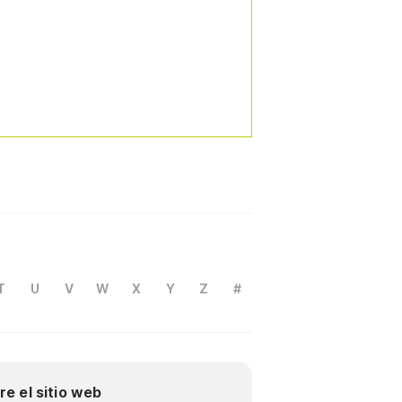
T
U
V
W
X
Y
Z
#
re el sitio web