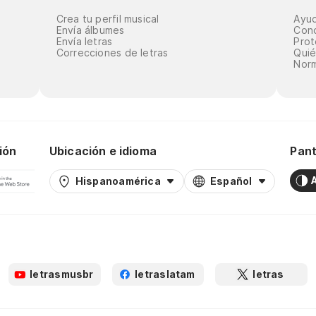
Crea tu perfil musical
Ayu
Envía álbumes
Cond
Envía letras
Prot
Correcciones de letras
Qui
Norm
ión
Ubicación e idioma
Pant
Hispanoamérica
Español
letrasmusbr
letraslatam
letras