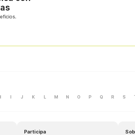
vas
ficios.
H
I
J
K
L
M
N
O
P
Q
R
S
Participa
Sob