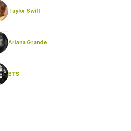
Taylor Swift
Ariana Grande
Helabusador) [explícita]
BTS