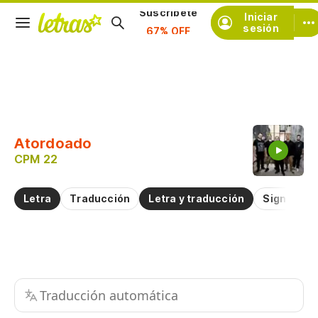
Iniciar
Suscríbete
sesión
Copiar fragmento
Copiar toda la letra
Atordoado
Practicar la pronunciación de
CPM 22
Comentar sobre este fragmento
Letra
Traducción
Letra y traducción
Significad
Traducción automática