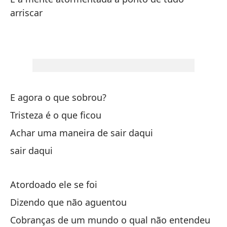
De
arriscar
ve
Bú
Di
E agora o que sobrou?
Un
Tristeza é o que ficou
Achar uma maneira de sair daqui
Po
sair daqui
Pa
Atordoado ele se foi
Co
Dizendo que não aguentou
Y 
Cobranças de um mundo o qual não entendeu