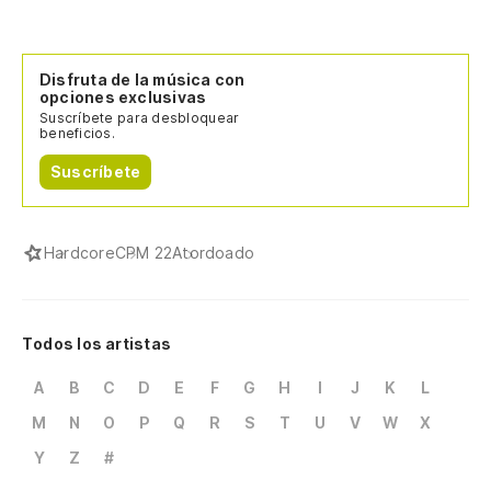
Disfruta de la música con
opciones exclusivas
Suscríbete para desbloquear
beneficios.
Suscríbete
Hardcore
CPM 22
Atordoado
Todos los artistas
A
B
C
D
E
F
G
H
I
J
K
L
M
N
O
P
Q
R
S
T
U
V
W
X
Y
Z
#