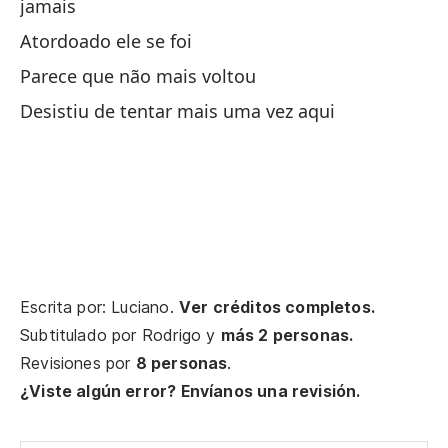
jamais
Atordoado ele se foi
At
Parece que não mais voltou
Di
Desistiu de tentar mais uma vez aqui
Di
Ca
Co
At
Escrita por: Luciano.
Ver créditos completos.
Pa
Subtitulado por
Rodrigo
y
más 2 personas.
Revisiones por
8 personas
.
Pa
¿Viste algún error? Envíanos una revisión.
De