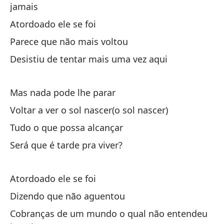
el
jamais
E 
Atordoado ele se foi
Parece que não mais voltou
Desistiu de tentar mais uma vez aqui
Mas nada pode lhe parar
¿Y
Voltar a ver o sol nascer(o sol nascer)
Tudo o que possa alcançar
La
Será que é tarde pra viver?
En
Atordoado ele se foi
Ac
Dizendo que não aguentou
¡F
Cobranças de um mundo o qual não entendeu