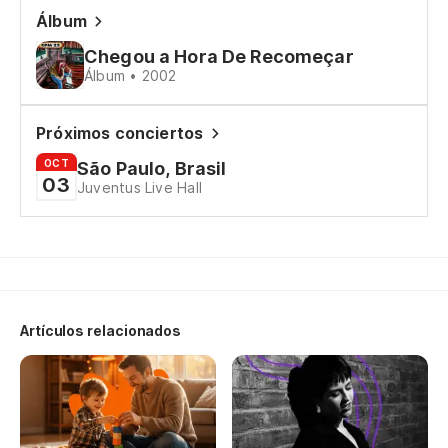
De
Álbum
Chegou a Hora De Recomeçar
Pe
Álbum • 2002
Ma
Próximos conciertos
Vo
OCT
São Paulo, Brasil
03
Juventus Live Hall
Vo
To
Tu
¿E
Artículos relacionados
Se
At