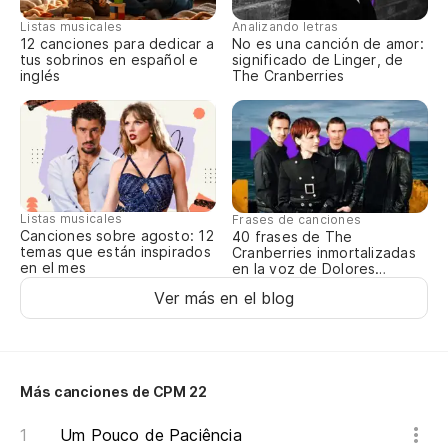
At
Listas musicales
Analizando letras
12 canciones para dedicar a
No es una canción de amor:
Di
tus sobrinos en español e
significado de Linger, de
inglés
The Cranberries
Di
Ca
Co
ja
Listas musicales
Frases de canciones
Canciones sobre agosto: 12
40 frases de The
At
temas que están inspirados
Cranberries inmortalizadas
en el mes
en la voz de Dolores
O’Riordan
Ver más en el blog
At
Pa
Más canciones de CPM 22
De
Um Pouco de Paciência