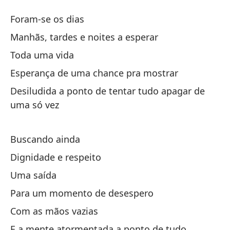
At
Foram-se os dias
A
Manhãs, tardes e noites a esperar
Toda uma vida
Lo
Esperança de uma chance pra mostrar
Ma
Desiludida a ponto de tentar tudo apagar de
uma só vez
Ma
To
Buscando ainda
Dignidade e respeito
Es
Uma saída
Es
Para um momento de desespero
Lo
Com as mãos vazias
in
E a mente atormentada a ponto de tudo