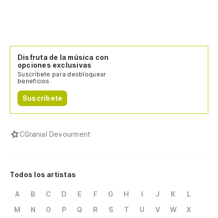
Disfruta de la música con
opciones exclusivas
Suscríbete para desbloquear
beneficios.
Suscríbete
C
Cranial Devourment
Todos los artistas
A
B
C
D
E
F
G
H
I
J
K
L
M
N
O
P
Q
R
S
T
U
V
W
X