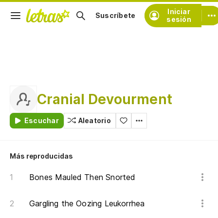
Iniciar
Suscríbete
sesión
Cranial Devourment
Escuchar
Aleatorio
Más reproducidas
Bones Mauled Then Snorted
Gargling the Oozing Leukorrhea