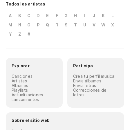
Todos los artistas
A
B
C
D
E
F
G
H
I
J
K
L
M
N
O
P
Q
R
S
T
U
V
W
X
Y
Z
#
Explorar
Participa
Canciones
Crea tu perfil musical
Artistas
Envía álbumes
Álbumes
Envía letras
Playlists
Correcciones de
Actualizaciones
letras
Lanzamientos
Sobre el sitio web