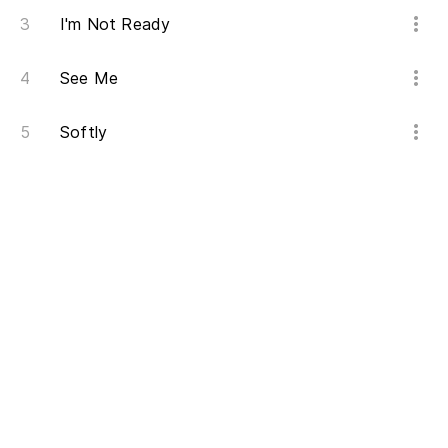
I'm Not Ready
See Me
Softly