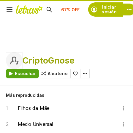
Suscríbete
Iniciar
sesión
CriptoGnose
Escuchar
Aleatorio
Más reproducidas
Filhos da Mãe
Medo Universal