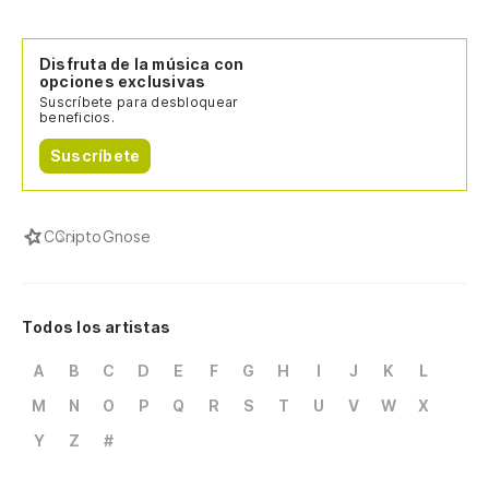
Disfruta de la música con
opciones exclusivas
Suscríbete para desbloquear
beneficios.
Suscríbete
C
CriptoGnose
Todos los artistas
A
B
C
D
E
F
G
H
I
J
K
L
M
N
O
P
Q
R
S
T
U
V
W
X
Y
Z
#