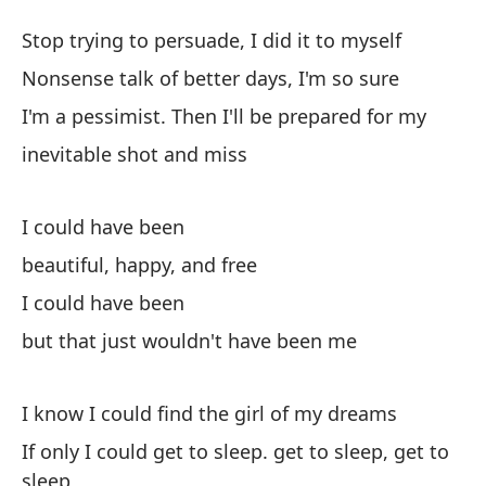
Mi
Stop trying to persuade, I did it to myself
S
Nonsense talk of better days, I'm so sure
I'm a pessimist. Then I'll be prepared for my
De
inevitable shot and miss
m
St
I could have been
Ch
beautiful, happy, and free
se
I could have been
No
but that just wouldn't have been me
So
m
I know I could find the girl of my dreams
I'
If only I could get to sleep. get to sleep, get to
sleep