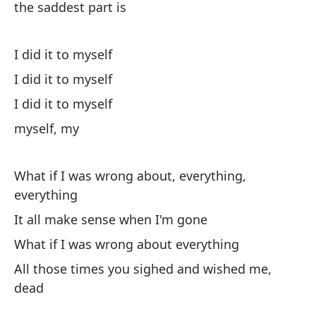
the saddest part is
Si
If
I did it to myself
I did it to myself
I did it to myself
myself, my
¿Y
What if I was wrong about, everything,
Wh
everything
It all make sense when I'm gone
To
What if I was wrong about everything
It
All those times you sighed and wished me,
¿Y
dead
Wh