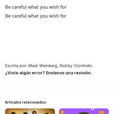
Be careful what you wish for
To
Be careful what you wish for
m
Al
Y 
la
Escrita por: Mark Weinberg, Robby Cronholm.
la
¿Viste algún error? Envíanos una revisión.
Lo
Artículos relacionados
Lo