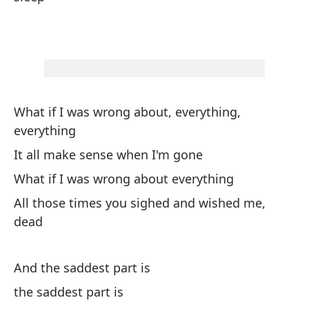
in
Po
he
What if I was wrong about, everything,
everything
Po
It all make sense when I'm gone
pe
What if I was wrong about everything
All those times you sighed and wished me,
bu
dead
Sé
s
And the saddest part is
the saddest part is
I 