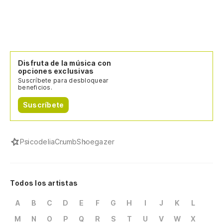
Disfruta de la música con
opciones exclusivas
Suscríbete para desbloquear
beneficios.
Suscríbete
Psicodelia
Crumb
Shoegazer
Todos los artistas
A
B
C
D
E
F
G
H
I
J
K
L
M
N
O
P
Q
R
S
T
U
V
W
X