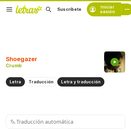
Iniciar
Suscríbete
sesión
Copiar fragmento
Copiar toda la letra
Shoegazer
Practicar la pronunciación de
Crumb
Comentar sobre este fragmento
Letra
Traducción
Letra y traducción
Traducción automática