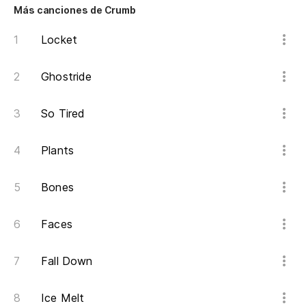
m
Más canciones de Crumb
Al
Locket
Te
Ghostride
Be
So Tired
Te
Plants
Be
Bones
Faces
Fall Down
Ice Melt