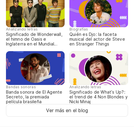
Lo
yo
Analizando letras
Biografías
Significado de Wonderwall,
Quién es Djo: la faceta
el himno de Oasis e
musical del actor de Steve
Inglaterra en el Mundial
en Stranger Things
¿Y
2026
Wh
To
It
Bandas sonoras
Analizando letras
Banda sonora de El Agente
Significado de What’s Up?:
Secreto, la premiada
el trend de 4 Non Blondes y
¿Y
película brasileña
Nicki Minaj
Ver más en el blog
Wh
To