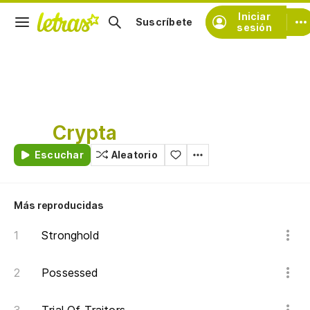
Iniciar
Suscríbete
sesión
Crypta
Escuchar
Aleatorio
Más reproducidas
Stronghold
Possessed