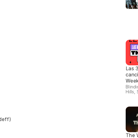
Las 
canc
Wee
Blind
Hills,
deff)
The 