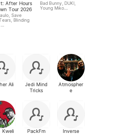
st: After Hours
Bad Bunny, DUKI,
Young Miko...
Dawn Tour 2026
aulo, Save
Tears, Blinding
...
her Ali
Jedi Mind
Atmospher
Tricks
e
b Kweli
PackFm
Inverse