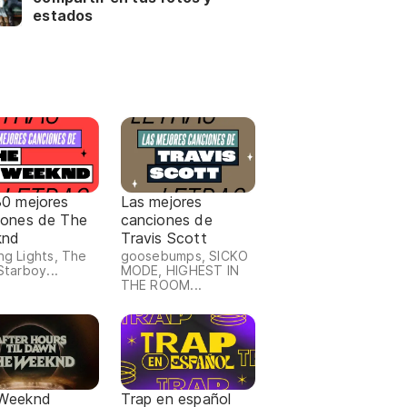
estados
30 mejores
Las mejores
iones de The
canciones de
knd
Travis Scott
ing Lights, The
goosebumps, SICKO
 Starboy...
MODE, HIGHEST IN
THE ROOM...
Weeknd
Trap en español