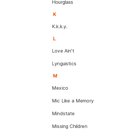
Hourglass
K
K.k.k.y.
L
Love Ain't
Lynguistics
M
Mexico
Mic Like a Memory
Mindstate
Missing Children