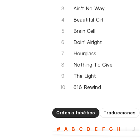
Ain't No Way
Beautiful Girl
Brain Cell
Doin' Alright
Hourglass
Nothing To Give
The Light
616 Rewind
Orden alfabético
Traducciones
#
A
B
C
D
E
F
G
H
I
J