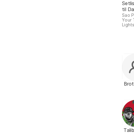
Setli
til 
Sao P
Your 
Lights
Brot
Tali