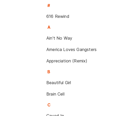
#
616 Rewind
A
Ain't No Way
America Loves Gangsters
Appreciation (Remix)
B
Beautiful Girl
Brain Cell
C
Caved In