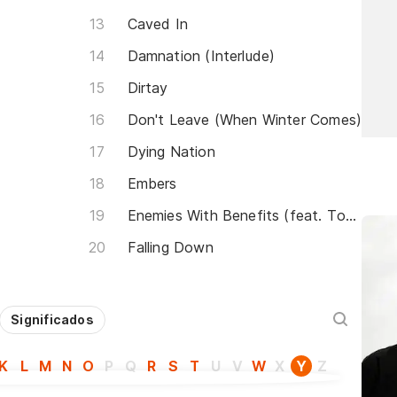
Caved In
Damnation (Interlude)
Dirtay
Don't Leave (When Winter Comes)
Dying Nation
Embers
Enemies With Benefits (feat. Tonedeff)
Falling Down
Significados
K
L
M
N
O
P
Q
R
S
T
U
V
W
X
Y
Z