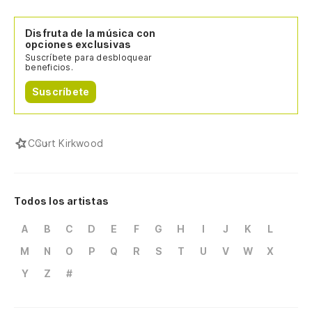
Disfruta de la música con
opciones exclusivas
Suscríbete para desbloquear
beneficios.
Suscríbete
C
Curt Kirkwood
Todos los artistas
A
B
C
D
E
F
G
H
I
J
K
L
M
N
O
P
Q
R
S
T
U
V
W
X
Y
Z
#