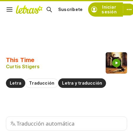
Iniciar
Suscríbete
sesión
Copiar fragmento
Copiar toda la letra
This Time
Practicar la pronunciación de
Curtis Stigers
Comentar sobre este fragmento
Letra
Traducción
Letra y traducción
Traducción automática