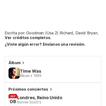
Ap
El
Escrita por: Goodman (Usa 2) Richard, David Bryan.
Ah
Ver créditos completos.
No
¿Viste algún error? Envíanos una revisión.
A
Álbum
No
Time Was
Álbum • 1995
Ca
Próximos conciertos
Fá
SEP
Londres, Reino Unido
08
Ronnie Scott's