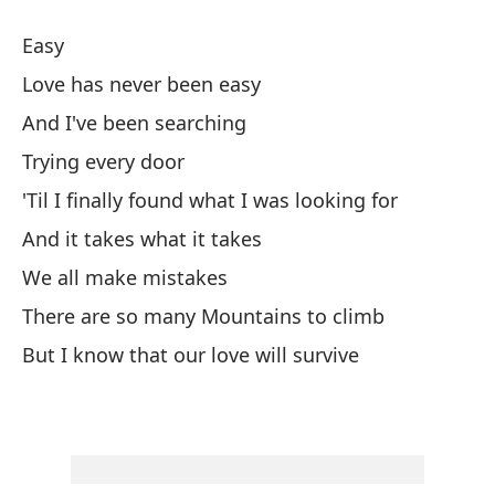
Easy
A 
Love has never been easy
So
And I've been searching
Co
Trying every door
Wi
'Til I finally found what I was looking for
And it takes what it takes
L
We all make mistakes
Cu
There are so many Mountains to climb
Wh
But I know that our love will survive
Y 
So