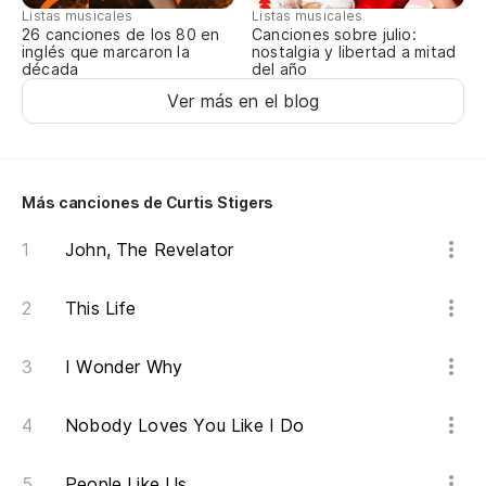
Th
Listas musicales
Listas musicales
Canciones sobre julio:
26 canciones de los 80 en
Pe
nostalgia y libertad a mitad
inglés que marcaron la
del año
década
Bu
Ver más en el blog
Be
Más canciones de Curtis Stigers
Hu
John, The Revelator
Cu
This Life
Wh
I Wonder Why
Pe
su
Nobody Loves You Like I Do
Th
People Like Us