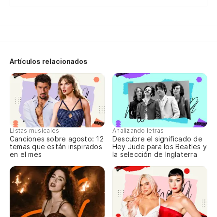
El
Lo
Y 
Artículos relacionados
Pr
Ha
'T
Listas musicales
Analizando letras
Canciones sobre agosto: 12
Descubre el significado de
Y 
temas que están inspirados
Hey Jude para los Beatles y
en el mes
la selección de Inglaterra
To
Ha