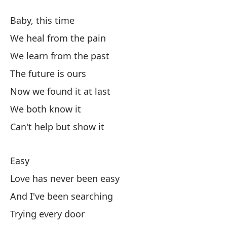
Baby, this time
Fá
We heal from the pain
We learn from the past
El
The future is ours
Lo
Now we found it at last
Y 
We both know it
Can't help but show it
Pr
Ha
Easy
'T
Love has never been easy
And I've been searching
Y 
Trying every door