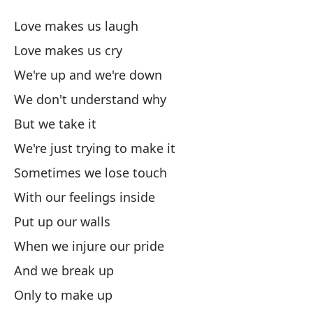
Es
Love makes us laugh
Th
Love makes us cry
We're up and we're down
El
We don't understand why
El
But we take it
We're just trying to make it
Es
Sometimes we lose touch
With our feelings inside
No
Put up our walls
Pe
When we injure our pride
And we break up
So
Only to make up
We