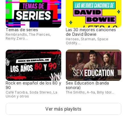
Temas de series
Las 30 mejores canciones
de David Bowie
Rembrandts, The Pierces,
Remy Zero...
Heroes, Starman, Space
Oddity...
Rock en español de los 80 y
Sex Education (banda
90
sonora)
Café Tacvba, Soda Stereo, La
The Smiths, A-ha, Billy Idol...
Unión y otros
Ver más playlists