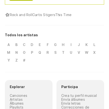
Rock and Roll
Curtis Stigers
This Time
Todos los artistas
A
B
C
D
E
F
G
H
I
J
K
L
M
N
O
P
Q
R
S
T
U
V
W
X
Y
Z
#
Explorar
Participa
Canciones
Crea tu perfil musical
Artistas
Envía álbumes
Álbumes
Envía letras
Playlists
Correcciones de