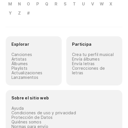
M
N
O
P
Q
R
S
T
U
V
W
X
Y
Z
#
Explorar
Participa
Canciones
Crea tu perfil musical
Artistas
Envía álbumes
Álbumes
Envía letras
Playlists
Correcciones de
Actualizaciones
letras
Lanzamientos
Sobre el sitio web
Ayuda
Condiciones de uso y privacidad
Protección de Datos
Quiénes somos
Normas para envío