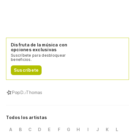
Disfruta de la música con
opciones exclusivas
Suscríbete para desbloquear
beneficios.
Suscríbete
Pop
D. Thomas
Todos los artistas
A
B
C
D
E
F
G
H
I
J
K
L