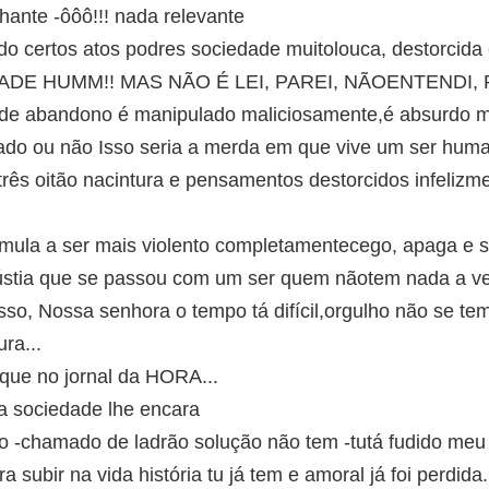
hante -ôôô!!! nada relevante
do certos atos podres sociedade muitolouca, destorcida
ADE HUMM!! MAS NÃO É LEI, PAREI, NÃOENTENDI, R
de abandono é manipulado maliciosamente,é absurdo m
do ou não Isso seria a merda em que vive um ser human
ês oitão nacintura e pensamentos destorcidos infelizm
mula a ser mais violento completamentecego, apaga e sai
gústia que se passou com um ser quem nãotem nada a ve
sso, Nossa senhora o tempo tá difícil,orgulho não se te
ra...
taque no jornal da HORA...
 a sociedade lhe encara
 -chamado de ladrão solução não tem -tutá fudido meu
a subir na vida história tu já tem e amoral já foi perdid