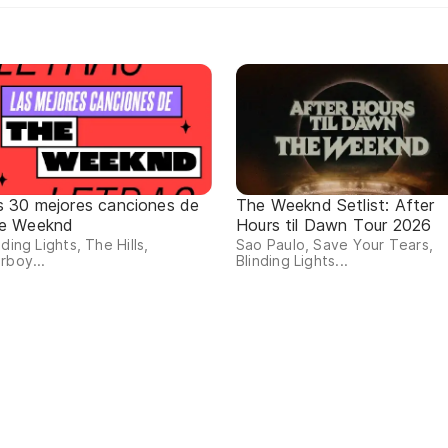
s 30 mejores canciones de
The Weeknd Setlist: After
e Weeknd
Hours til Dawn Tour 2026
nding Lights, The Hills,
Sao Paulo, Save Your Tears,
rboy...
Blinding Lights...