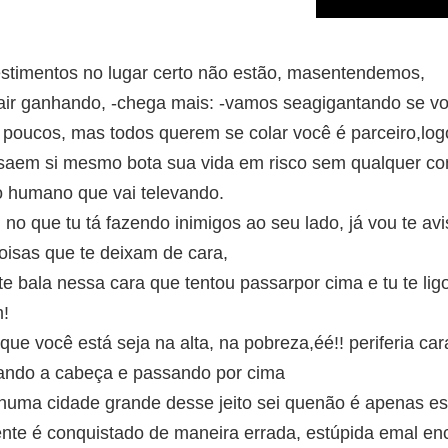
estimentos no lugar certo não estão, masentendemos,
ir ganhando, -chega mais: -vamos seagigantando se voc
poucos, mas todos querem se colar você é parceiro,log
nsaem si mesmo bota sua vida em risco sem qualquer c
o humano que vai televando.
 que tu tá fazendo inimigos ao seu lado, já vou te av
oisas que te deixam de cara,
te bala nessa cara que tentou passarpor cima e tu te ligo
!
ue você está seja na alta, na pobreza,éé!! periferia c
ando a cabeça e passando por cima
uma cidade grande desse jeito sei quenão é apenas ess
zmente é conquistado de maneira errada, estúpida emal enc