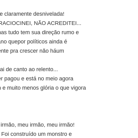
 e claramente desnivelada!
ACIOCINEI, NÃO ACREDITEI...
as tudo tem sua direção rumo e
o quepor políticos ainda é
ente pra crescer não háum
 de canto ao relento...
r pagou e está no meio agora
m e muito menos glória o que vigora
 irmão, meu irmão, meu irmão!
a. Foi construído um monstro e