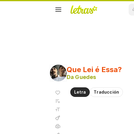
Que Lei é Essa?
Da Guedes
Agregar
Letra
Traducción
a
Agregar
favoritos
a
Tamaño
playlist
de la
fuente
Acordes
Imprimir