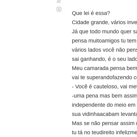
Corregir
Desplazamiento
automático
Que lei é essa?
Cidade grande, vários inv
Já que todo mundo quer sa
pensa muitoamigos tu tem 
vários lados você não pe
sai ganhando, é o seu lad
Meu camarada pensa bem no
vai te superandofazendo c
- Você é cauteloso, vai me
-uma pena mas bem assim
independente do meio em q
sua vidinhaacabam levant
Mas se não pensar assim n
tu tá no teudireito infeli