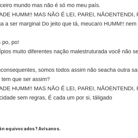
erceiro mundo mas não é só mo meu país.
ADE HUMM!! MAS NÃO É LEI, PAREI, NÃOENTENDI, R
iga a ser marginal Do jeito que tá, meucaro HUMM!! nem
 po, po!
ípios muito diferentes nação malestruturada você não s
nconsequentes, somos todos assim não seacha outra saí
e tem que ser assim?
ADE HUMM!! MAS NÃO É LEI, PAREI, NÃOENTENDI, R
idade sem regras, É cada um por si, táligado
án equivocados? Avísanos.