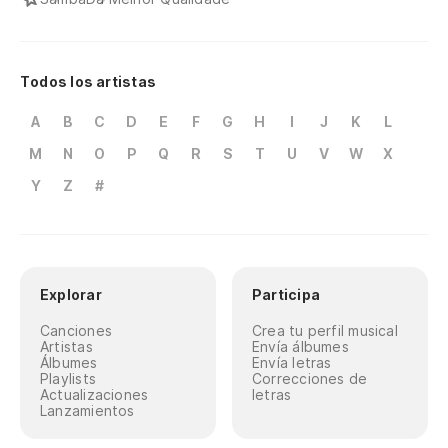
Todos los artistas
A
B
C
D
E
F
G
H
I
J
K
L
M
N
O
P
Q
R
S
T
U
V
W
X
Y
Z
#
Explorar
Participa
Canciones
Crea tu perfil musical
Artistas
Envía álbumes
Álbumes
Envía letras
Playlists
Correcciones de
Actualizaciones
letras
Lanzamientos