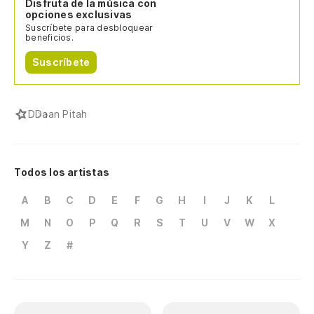
Disfruta de la música con
opciones exclusivas
Suscríbete para desbloquear
beneficios.
Suscríbete
D
Daan Pitah
Todos los artistas
A
B
C
D
E
F
G
H
I
J
K
L
M
N
O
P
Q
R
S
T
U
V
W
X
Y
Z
#