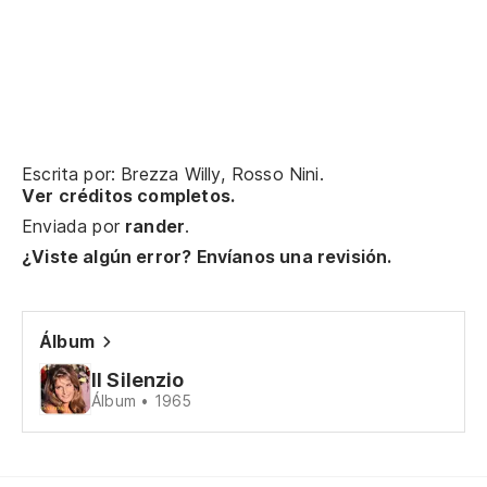
Pe
Bu
Te
Escrita por: Brezza Willy, Rosso Nini.
Ver créditos completos.
Enviada por
rander
.
Bu
¿Viste algún error? Envíanos una revisión.
Bu
Bu
Álbum
II Silenzio
Co
Álbum • 1965
Co