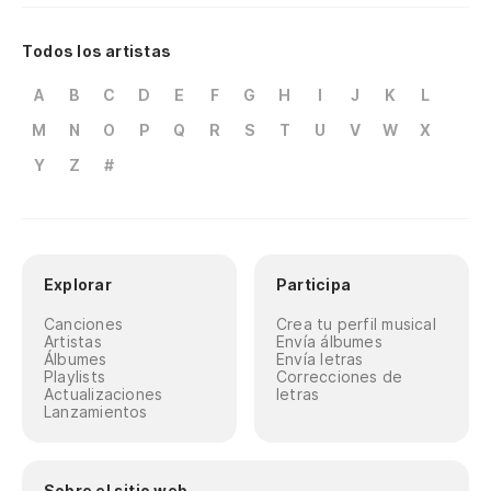
Todos los artistas
A
B
C
D
E
F
G
H
I
J
K
L
M
N
O
P
Q
R
S
T
U
V
W
X
Y
Z
#
Explorar
Participa
Canciones
Crea tu perfil musical
Artistas
Envía álbumes
Álbumes
Envía letras
Playlists
Correcciones de
Actualizaciones
letras
Lanzamientos
Sobre el sitio web