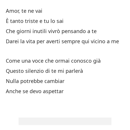
El
Amor, te ne vai
Il
È tanto triste e tu lo sai
Che giorni inutili vivrò pensando a te
Am
Darei la vita per averti sempre qui vicino a me
Es
Come una voce che ormai conosco già
¿Q
Questo silenzio di te mi parlerà
Ch
Nulla potrebbe cambiar
Anche se devo aspettar
Da
m
Da