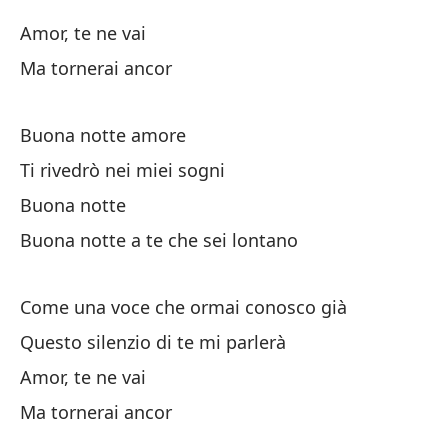
Co
Amor, te ne vai
Co
Ma tornerai ancor
Es
Qu
Buona notte amore
Ti rivedrò nei miei sogni
Na
Buona notte
Au
Buona notte a te che sei lontano
Come una voce che ormai conosco già
Questo silenzio di te mi parlerà
Amor, te ne vai
Am
Ma tornerai ancor