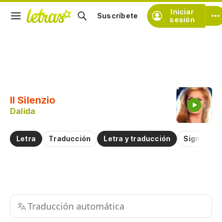
Iniciar
Suscríbete
sesión
Copiar fragmento
Copiar toda la letra
Il Silenzio
Practicar la pronunciación de
Dalida
Comentar sobre este fragmento
Letra
Traducción
Letra y traducción
Significad
Traducción automática