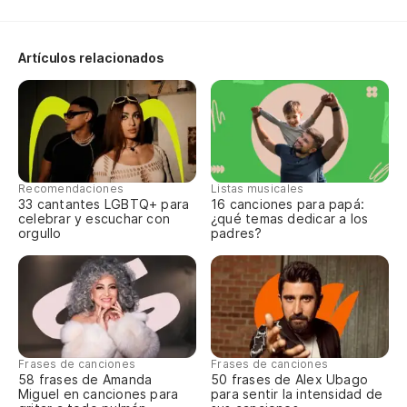
Es
Qu
Artículos relacionados
Am
Pe
Recomendaciones
Listas musicales
33 cantantes LGBTQ+ para
16 canciones para papá:
celebrar y escuchar con
¿qué temas dedicar a los
orgullo
padres?
Frases de canciones
Frases de canciones
58 frases de Amanda
50 frases de Alex Ubago
Miguel en canciones para
para sentir la intensidad de