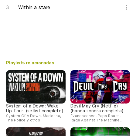
Within a stare
Playlists relacionadas
System of a Down: Wake
Devil May Cry (Netflix)
Up Tour! (setlist completo)
(banda sonora completa)
System Of A Down, Madonna,
Evanescence, Papa Roach,
The Police y otros
Rage Against The Machine...