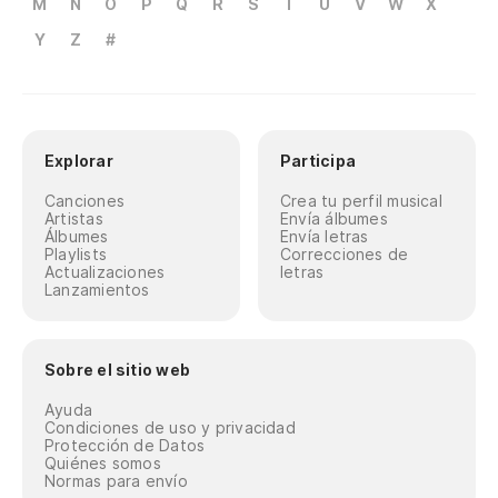
M
N
O
P
Q
R
S
T
U
V
W
X
Y
Z
#
Explorar
Participa
Canciones
Crea tu perfil musical
Artistas
Envía álbumes
Álbumes
Envía letras
Playlists
Correcciones de
Actualizaciones
letras
Lanzamientos
Sobre el sitio web
Ayuda
Condiciones de uso y privacidad
Protección de Datos
Quiénes somos
Normas para envío