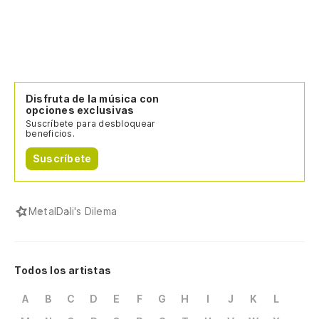
Disfruta de la música con
opciones exclusivas
Suscríbete para desbloquear
beneficios.
Suscríbete
Metal
Dali's Dilema
Todos los artistas
A
B
C
D
E
F
G
H
I
J
K
L