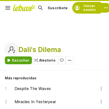
Iniciar
Suscríbete
sesión
Dali's Dilema
Escuchar
Aleatorio
Más reproducidas
Despite The Waves
Miracles In Yesteryear