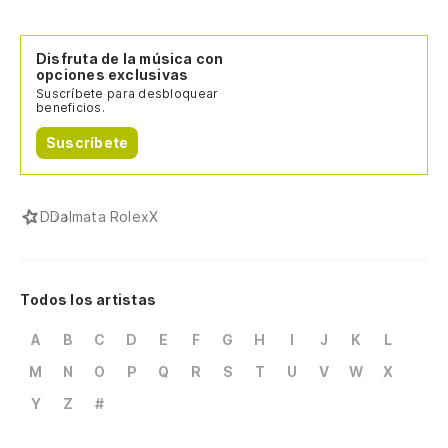
Disfruta de la música con
opciones exclusivas
Suscríbete para desbloquear
beneficios.
Suscríbete
D
Dalmata RolexX
Todos los artistas
A
B
C
D
E
F
G
H
I
J
K
L
M
N
O
P
Q
R
S
T
U
V
W
X
Y
Z
#