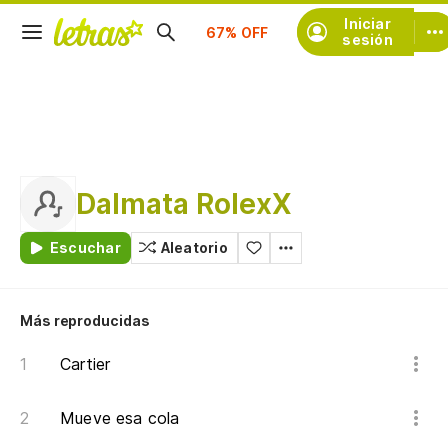
Suscríbete
Iniciar
sesión
Dalmata RolexX
Escuchar
Aleatorio
Más reproducidas
Cartier
Mueve esa cola