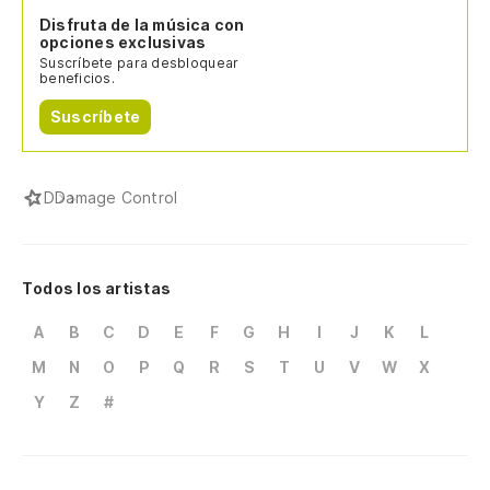
Disfruta de la música con
opciones exclusivas
Suscríbete para desbloquear
beneficios.
Suscríbete
D
Damage Control
Todos los artistas
A
B
C
D
E
F
G
H
I
J
K
L
M
N
O
P
Q
R
S
T
U
V
W
X
Y
Z
#