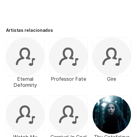
Artistas relacionados
Eternal
Professor Fate
Gire
Deformity
Watch My
Carnival In Coal
Thy Catafalque