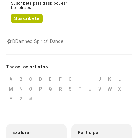
Suscríbete para desbloquear
beneficios.
Suscríbete
D
Damned Spirits' Dance
Todos los artistas
A
B
C
D
E
F
G
H
I
J
K
L
M
N
O
P
Q
R
S
T
U
V
W
X
Y
Z
#
Explorar
Participa