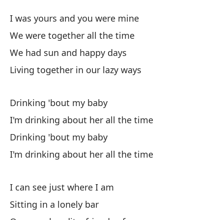
T
I was yours and you were mine
D
We were together all the time
We had sun and happy days
Yo
Living together in our lazy ways
I 
Es
Drinking 'bout my baby
We
I'm drinking about her all the time
Drinking 'bout my baby
Te
I'm drinking about her all the time
We
Vi
I can see just where I am
Li
Sitting in a lonely bar