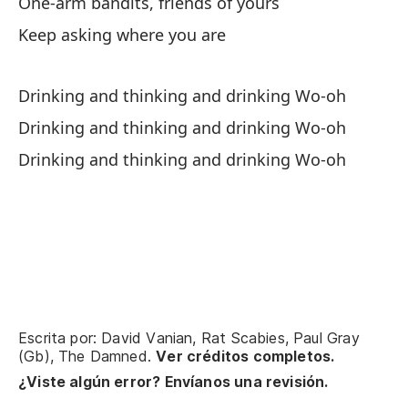
One-arm bandits, friends of yours
T
Keep asking where you are
Es
Drinking and thinking and drinking Wo-oh
I'
Drinking and thinking and drinking Wo-oh
T
Drinking and thinking and drinking Wo-oh
Es
I'
Pu
I 
Escrita por: David Vanian, Rat Scabies, Paul Gray
(Gb), The Damned.
Ver créditos completos.
Se
¿Viste algún error? Envíanos una revisión.