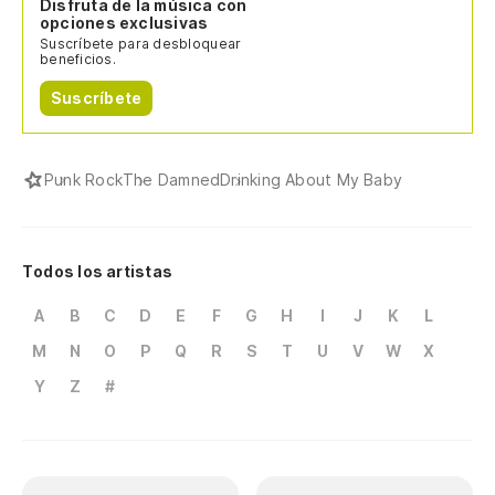
Disfruta de la música con
opciones exclusivas
Suscríbete para desbloquear
beneficios.
Suscríbete
Punk Rock
The Damned
Drinking About My Baby
Todos los artistas
A
B
C
D
E
F
G
H
I
J
K
L
M
N
O
P
Q
R
S
T
U
V
W
X
Y
Z
#