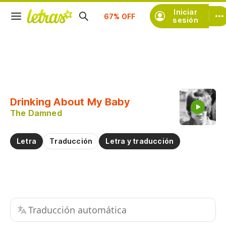
Iniciar
Suscríbete
sesión
Copiar fragmento
Copiar toda la letra
Drinking About My Baby
Practicar la pronunciación de
The Damned
Comentar sobre este fragmento
Letra
Traducción
Letra y traducción
Traducción automática