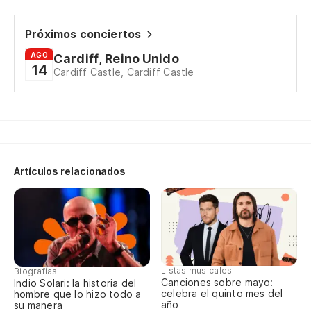
Tr
Próximos conciertos
On
AGO
Cardiff, Reino Unido
14
Cardiff Castle, Cardiff Castle
Si
Ke
T
Artículos relacionados
Dr
T
Dr
T
Listas musicales
Biografías
Canciones sobre mayo:
Indio Solari: la historia del
celebra el quinto mes del
Dr
hombre que lo hizo todo a
año
su manera