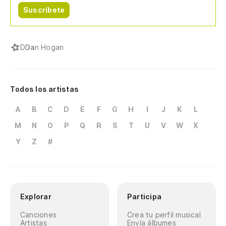
Suscríbete
D
Dan Hogan
Todos los artistas
A
B
C
D
E
F
G
H
I
J
K
L
M
N
O
P
Q
R
S
T
U
V
W
X
Y
Z
#
Explorar
Participa
Canciones
Crea tu perfil musical
Artistas
Envía álbumes