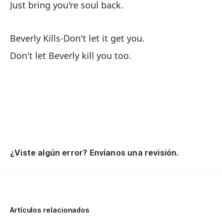
Just bring you're soul back.
Beverly Kills-Don't let it get you.
La
Don't let Beverly kill you too.
An
So
Ju
No
Th
¿Viste algún error? Envíanos una revisión.
So
Ju
Artículos relacionados