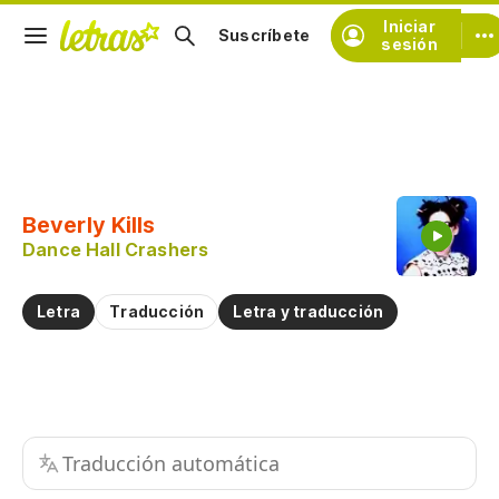
Iniciar
Suscríbete
sesión
Copiar fragmento
Copiar toda la letra
Beverly Kills
Practicar la pronunciación de
Dance Hall Crashers
Comentar sobre este fragmento
Letra
Traducción
Letra y traducción
Traducción automática