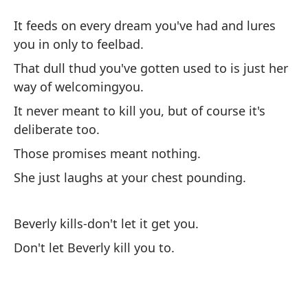
B
It feeds on every dream you've had and lures
Be
you in only to feelbad.
That dull thud you've gotten used to is just her
Se
way of welcomingyou.
at
It never meant to kill you, but of course it's
It
deliberate too.
on
Those promises meant nothing.
Es
She just laughs at your chest pounding.
so
Th
Beverly kills-don't let it get you.
we
Don't let Beverly kill you to.
Nu
ta
It