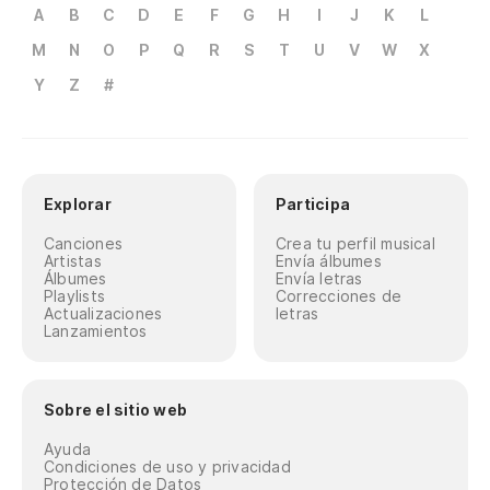
A
B
C
D
E
F
G
H
I
J
K
L
M
N
O
P
Q
R
S
T
U
V
W
X
Y
Z
#
Explorar
Participa
Canciones
Crea tu perfil musical
Artistas
Envía álbumes
Álbumes
Envía letras
Playlists
Correcciones de
Actualizaciones
letras
Lanzamientos
Sobre el sitio web
Ayuda
Condiciones de uso y privacidad
Protección de Datos