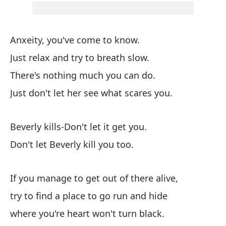
to
Es
Anxeity, you've come to know.
Th
Just relax and try to breath slow.
There's nothing much you can do.
El
Just don't let her see what scares you.
Sh
Beverly kills-Don't let it get you.
Be
Don't let Beverly kill you too.
Be
No
If you manage to get out of there alive,
Do
try to find a place to go run and hide
where you're heart won't turn black.