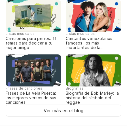
Be
Be
No
Listas musicales
Listas musicales
Do
Canciones para perros: 11
Cantantes venezolanos
temas para dedicar a tu
famosos: los más
mejor amigo
importantes de la
actualidad
Si
If
tr
es
Frases de canciones
Biografías
Frases de La Vela Puerca:
Biografía de Bob Marley: la
los mejores versos de sus
historia del símbolo del
tr
canciones
reggae
Ver más en el blog
do
wh