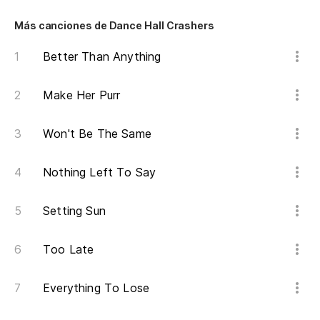
So
Más canciones de Dance Hall Crashers
Ju
Better Than Anything
Make Her Purr
Be
Be
Won't Be The Same
No
Nothing Left To Say
Do
Setting Sun
Too Late
Everything To Lose