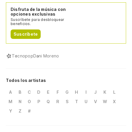
Disfruta de la música con
opciones exclusivas
Suscríbete para desbloquear
beneficios.
Suscríbete
Tecnopop
Dani Moreno
Todos los artistas
A
B
C
D
E
F
G
H
I
J
K
L
M
N
O
P
Q
R
S
T
U
V
W
X
Y
Z
#