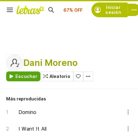
Suscríbete
Iniciar
sesión
Dani Moreno
Escuchar
Aleatorio
Más reproducidas
Domino
I Want It All